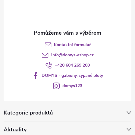
í
Kontaktní formulář
info
@
domys-eshop.cz
+420 604 269 200
DOMYS - gabiony, sypané ploty
domys123
Kategorie produktů
Aktuality