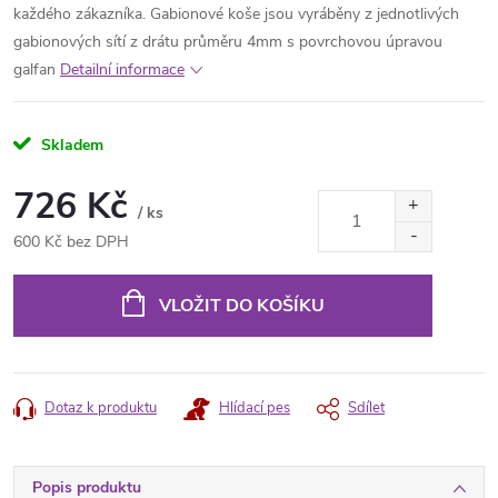
každého zákazníka. Gabionové koše jsou vyráběny z jednotlivých
gabionových sítí z drátu průměru 4mm s povrchovou úpravou
galfan
Detailní informace
Skladem
726 Kč
/ ks
600 Kč bez DPH
Měrná
cena:
VLOŽIT DO KOŠÍKU
Dotaz k produktu
Hlídací pes
Sdílet
Popis produktu