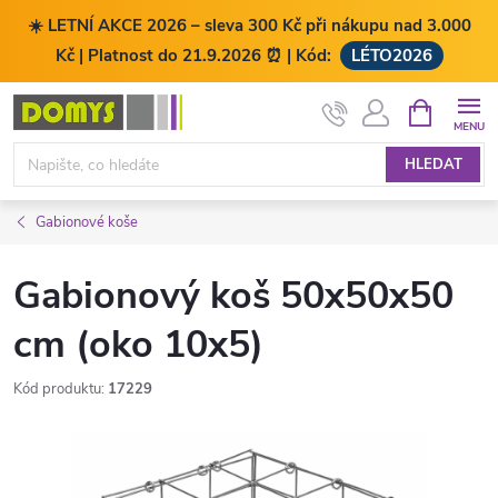
☀️ LETNÍ AKCE 2026 – sleva 300 Kč při nákupu nad 3.000
Kč | Platnost do 21.9.2026 ⏰ | Kód:
LÉTO2026
Přejít
NÁKUPNÍ
KOŠÍK
na
obsah
HLEDAT
Gabionové koše
Gabionový koš 50x50x50
cm (oko 10x5)
Kód produktu:
17229