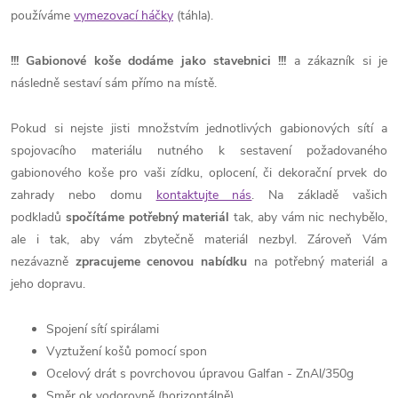
používáme
vymezovací háčky
(táhla)
.
!!!
Gabionové koše dodáme jako stavebnici
!!!
a zákazník si je
následně sestaví sám přímo na místě.
Pokud si nejste jisti množstvím jednotlivých gabionových sítí a
spojovacího materiálu nutného k sestavení požadovaného
gabionového koše pro vaši zídku, oplocení, či dekorační prvek do
zahrady nebo domu
kontaktujte nás
. Na základě vašich
podkladů
spočítáme potřebný materiál
tak, aby vám nic nechybělo,
ale i tak, aby vám zbytečně materiál nezbyl. Zároveň Vám
nezávazně
zpracujeme cenovou nabídku
na potřebný materiál a
jeho dopravu.
Spojení sítí spirálami
Vyztužení košů pomocí spon
Ocelový drát s povrchovou úpravou
Galfan - ZnAl/350g
Směr ok vodorovně (horizontálně)