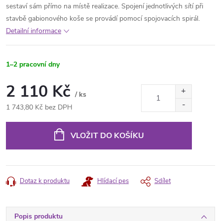
sestaví sám přímo na místě realizace. Spojení jednotlivých sítí při
stavbě gabionového koše se provádí pomocí spojovacích spirál.
Detailní informace
1–2 pracovní dny
2 110 Kč
/ ks
1 743,80 Kč bez DPH
Měrná
cena:
VLOŽIT DO KOŠÍKU
Dotaz k produktu
Hlídací pes
Sdílet
Popis produktu