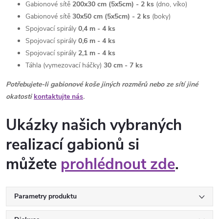
Gabionové sítě
200x30 cm (5x5cm) - 2
ks
(dno, víko)
Gabionové sítě
30x50 cm (5x5cm) - 2
ks
(boky)
Spojovací spirály
0,4 m - 4 ks
Spojovací spirály
0,6 m - 4 ks
Spojovací spirály
2,1 m - 4 ks
Táhla (vymezovací háčky)
30 cm - 7 ks
Potřebujete-li gabionové koše jiných rozměrů nebo ze sítí jiné
okatosti
kontaktujte nás
.
Ukázky našich vybraných
realizací gabionů si
můžete
prohlédnout zde
.
Parametry produktu