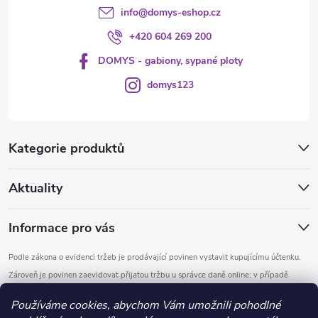
info
@
domys-eshop.cz
+420 604 269 200
DOMYS - gabiony, sypané ploty
domys123
Kategorie produktů
Aktuality
Informace pro vás
Podle zákona o evidenci tržeb je prodávající povinen vystavit kupujícímu účtenku.
Zároveň je povinen zaevidovat přijatou tržbu u správce daně online; v případě
technického výpadku pak nejpozději do 48 hodin.
Používáme cookies, abychom Vám umožnili pohodlné