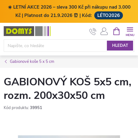
☀️ LETNÍ AKCE 2026 – sleva 300 Kč při nákupu nad 3.000
Kč | Platnost do 21.9.2026 ⏰ | Kód:
LÉTO2026
Přejít
NÁKUPNÍ
KOŠÍK
na
obsah
HLEDAT
Gabionové koše 5 x 5 cm
GABIONOVÝ KOŠ 5x5 cm,
rozm. 200x30x50 cm
Kód produktu:
39951