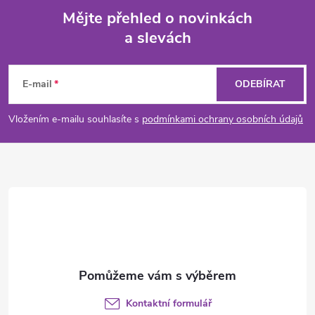
Mějte přehled o novinkách
a slevách
Z
á
E-mail
ODEBÍRAT
p
Vložením e-mailu souhlasíte s
podmínkami ochrany osobních údajů
a
t
í
Kontaktní formulář