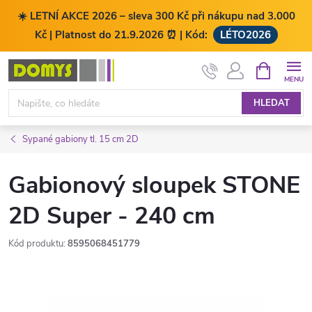
☀️ LETNÍ AKCE 2026 – sleva 300 Kč při nákupu nad 3.000
Kč | Platnost do 21.9.2026 ⏰ | Kód:
LÉTO2026
Přejít
NÁKUPNÍ
KOŠÍK
na
obsah
HLEDAT
Sypané gabiony tl. 15 cm 2D
Gabionový sloupek STONE
2D Super - 240 cm
Kód produktu:
8595068451779