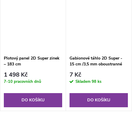
Plotový panel 2D Super zinek
Gabionové táhlo 2D Super -
– 183 cm
15 cm /3,5 mm oboustranné
1 498 Kč
7 Kč
7-10 pracovních dnů
Skladem
98 ks
DO KOŠÍKU
DO KOŠÍKU