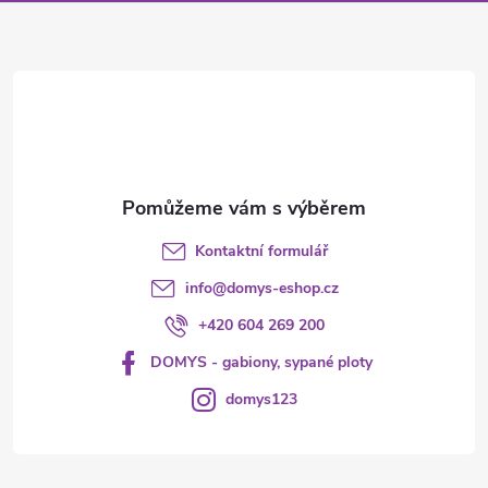
a
t
í
Kontaktní formulář
info
@
domys-eshop.cz
+420 604 269 200
DOMYS - gabiony, sypané ploty
domys123