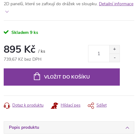
2D panelů, které se zafixují do drážek ve sloupku.
Detailní informace
Skladem
9 ks
895 Kč
/ ks
739,67 Kč bez DPH
Měrná
cena:
VLOŽIT DO KOŠÍKU
Dotaz k produktu
Hlídací pes
Sdílet
Popis produktu