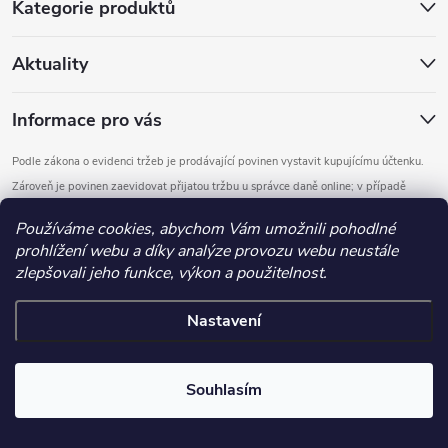
Kategorie produktů
Aktuality
Informace pro vás
Podle zákona o evidenci tržeb je prodávající povinen vystavit kupujícímu účtenku.
Zároveň je povinen zaevidovat přijatou tržbu u správce daně online; v případě
technického výpadku pak nejpozději do 48 hodin.
Používáme cookies, abychom Vám umožnili pohodlné
prohlížení webu a díky analýze provozu webu neustále
Copyright 2026
DOMYS
. Všechna práva vyhrazena.
Upravit nastavení
zlepšovali jeho funkce, výkon a použitelnost.
cookies
Nastavení
Vytvořil Shoptet
.detail-parameters img, .basic-description img, .extended-description
Souhlasím
img, .category-perex img, .category-description img, .article-content
img { max-width: 100%; height: auto; display: block; }