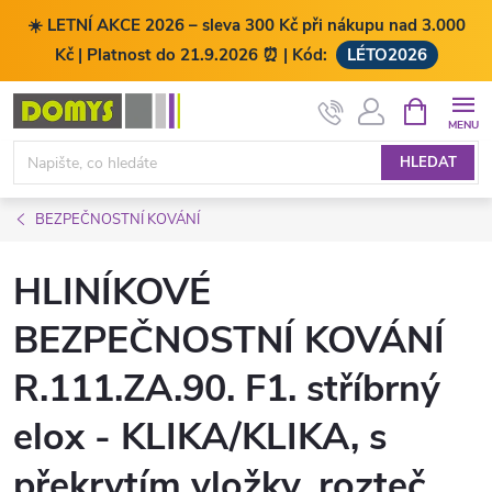
☀️ LETNÍ AKCE 2026 – sleva 300 Kč při nákupu nad 3.000
Kč | Platnost do 21.9.2026 ⏰ | Kód:
LÉTO2026
Přejít
NÁKUPNÍ
KOŠÍK
na
obsah
HLEDAT
BEZPEČNOSTNÍ KOVÁNÍ
HLINÍKOVÉ
BEZPEČNOSTNÍ KOVÁNÍ
R.111.ZA.90. F1. stříbrný
elox - KLIKA/KLIKA, s
překrytím vložky, rozteč