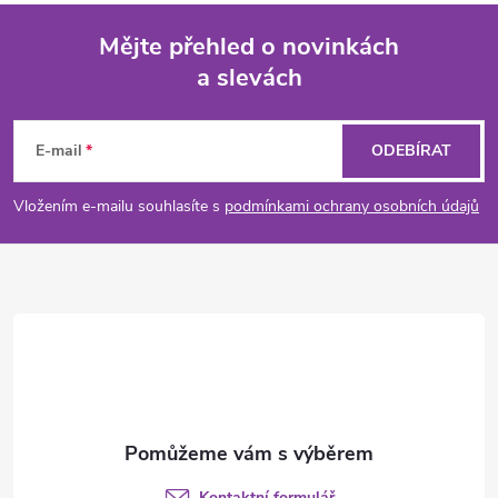
Mějte přehled o novinkách
a slevách
Z
á
E-mail
ODEBÍRAT
p
Vložením e-mailu souhlasíte s
podmínkami ochrany osobních údajů
a
t
í
Kontaktní formulář