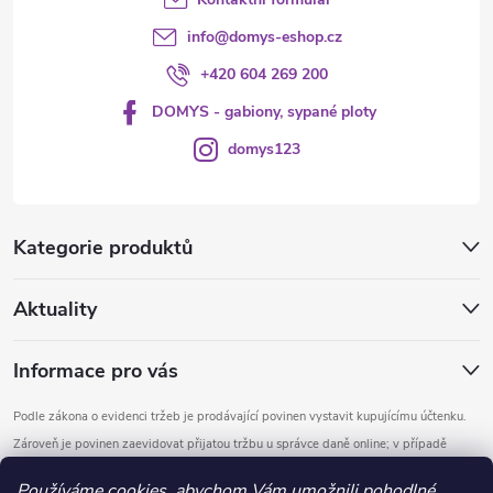
info
@
domys-eshop.cz
+420 604 269 200
DOMYS - gabiony, sypané ploty
domys123
Kategorie produktů
Aktuality
Informace pro vás
Podle zákona o evidenci tržeb je prodávající povinen vystavit kupujícímu účtenku.
Zároveň je povinen zaevidovat přijatou tržbu u správce daně online; v případě
technického výpadku pak nejpozději do 48 hodin.
Používáme cookies, abychom Vám umožnili pohodlné