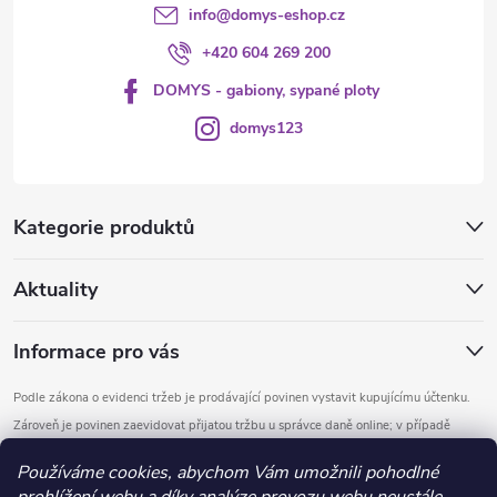
info
@
domys-eshop.cz
+420 604 269 200
DOMYS - gabiony, sypané ploty
domys123
Kategorie produktů
Aktuality
Informace pro vás
Podle zákona o evidenci tržeb je prodávající povinen vystavit kupujícímu účtenku.
Zároveň je povinen zaevidovat přijatou tržbu u správce daně online; v případě
technického výpadku pak nejpozději do 48 hodin.
Používáme cookies, abychom Vám umožnili pohodlné