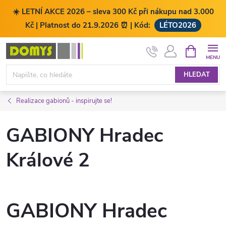
☀️ LETNÍ AKCE 2026 – sleva 300 Kč při nákupu nad 3.000
Kč | Platnost do 21.9.2026 ⏰ | Kód:
LÉTO2026
Přejít
NÁKUPNÍ
KOŠÍK
na
obsah
HLEDAT
Realizace gabionů - inspirujte se!
GABIONY Hradec
Králové 2
GABIONY Hradec