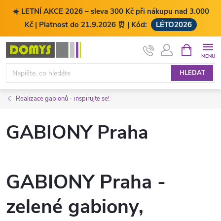
☀️ LETNÍ AKCE 2026 – sleva 300 Kč při nákupu nad 3.000
Kč | Platnost do 21.9.2026 ⏰ | Kód:
LÉTO2026
Přejít
NÁKUPNÍ
KOŠÍK
na
obsah
HLEDAT
Realizace gabionů - inspirujte se!
GABIONY Praha
GABIONY Praha -
zelené gabiony,