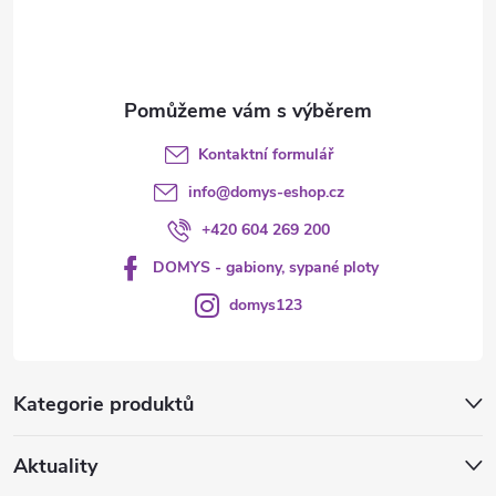
í
Kontaktní formulář
info
@
domys-eshop.cz
+420 604 269 200
DOMYS - gabiony, sypané ploty
domys123
Kategorie produktů
Aktuality