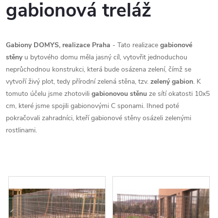
gabionová treláž
Gabiony DOMYS, realizace Praha
- Tato realizace
gabionové
stěny
u bytového domu měla jasný cíl, vytovřit jednoduchou
neprůchodnou konstrukci, která bude osázena zelení, čímž se
vytvoří živý plot, tedy přírodní zelená stěna, tzv.
zelený gabion
. K
tomuto účelu jsme zhotovili
gabionovou stěnu
ze sítí okatosti 10x5
cm, které jsme spojili gabionovými C sponami. Ihned poté
pokračovali zahradníci, kteří gabionové stěny osázeli zelenými
rostlinami.