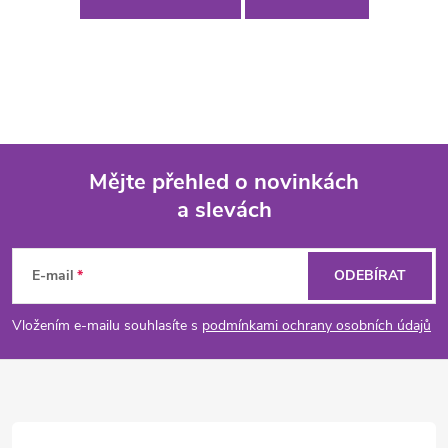
Mějte přehled o novinkách
a slevách
Z
á
E-mail
ODEBÍRAT
p
Vložením e-mailu souhlasíte s
podmínkami ochrany osobních údajů
a
t