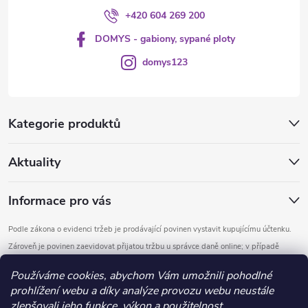
+420 604 269 200
DOMYS - gabiony, sypané ploty
domys123
Kategorie produktů
Aktuality
Informace pro vás
Podle zákona o evidenci tržeb je prodávající povinen vystavit kupujícímu účtenku.
Zároveň je povinen zaevidovat přijatou tržbu u správce daně online; v případě
technického výpadku pak nejpozději do 48 hodin.
Používáme cookies, abychom Vám umožnili pohodlné
prohlížení webu a díky analýze provozu webu neustále
Copyright 2026
DOMYS
. Všechna práva vyhrazena.
Upravit nastavení
zlepšovali jeho funkce, výkon a použitelnost.