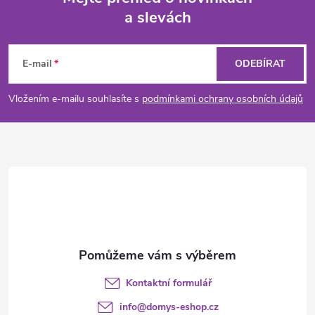
a slevách
Z
á
E-mail
ODEBÍRAT
p
Vložením e-mailu souhlasíte s
podmínkami ochrany osobních údajů
a
t
í
Kontaktní formulář
info
@
domys-eshop.cz