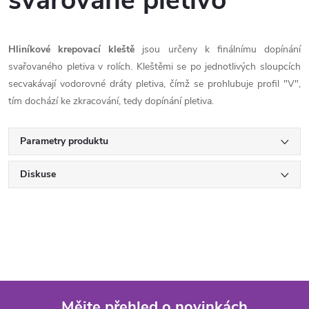
svařované pletivo
Hliníkové krepovací kleště
jsou určeny k finálnímu dopínání
svařovaného pletiva v rolích. Kleštěmi se po jednotlivých sloupcích
secvakávají vodorovné dráty pletiva, čímž se prohlubuje profil "V",
tím dochází ke zkracování, tedy dopínání pletiva.
Parametry produktu
Diskuse
Mějte přehled o novinkách