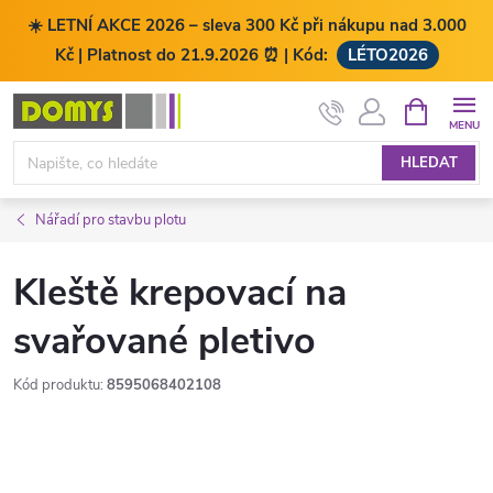
☀️ LETNÍ AKCE 2026 – sleva 300 Kč při nákupu nad 3.000
Kč | Platnost do 21.9.2026 ⏰ | Kód:
LÉTO2026
Přejít
NÁKUPNÍ
KOŠÍK
na
obsah
HLEDAT
Nářadí pro stavbu plotu
Kleště krepovací na
svařované pletivo
Kód produktu:
8595068402108