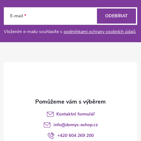
Z
á
E-mail
ODEBÍRAT
p
Vložením e-mailu souhlasíte s
podmínkami ochrany osobních údajů
a
t
í
Kontaktní formulář
info
@
domys-eshop.cz
+420 604 269 200