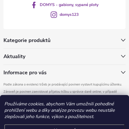
DOMYS - gabiony, sypané ploty
domys123
Kategorie produktů
Aktuality
Informace pro vás
Podle zákona o evidenci tržeb je prodávající povinen vystavit kupujícímu účtenku.
Zároveň je povinen zaevidovat přijatou tržbu u správce daně online; v případě
technického výpadku pak nejpozději do 48 hodin.
Používáme cookies, abychom Vám umožnili pohodlné
prohlížení webu a díky analýze provozu webu neustále
Copyright 2026
DOMYS
. Všechna práva vyhrazena.
Upravit nastavení
zlepšovali jeho funkce, výkon a použitelnost.
cookies