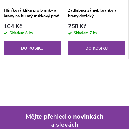
Hliníková klika pro branky a
Zadlabací zámek branky a
brány na kulatý trubkový profil
brány dozický
104 Kč
258 Kč
Skladem
8 ks
Skladem
7 ks
DO KOŠÍKU
DO KOŠÍKU
Mějte přehled o novinkách
a slevách