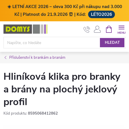
☀️ LETNÍ AKCE 2026 – sleva 300 Kč při nákupu nad 3.000
Kč | Platnost do 21.9.2026 ⏰ | Kód:
LÉTO2026
Přejít
NÁKUPNÍ
KOŠÍK
na
obsah
HLEDAT
Příslušenství k brankám a branám
Hliníková klika pro branky
a brány na plochý jeklový
profil
Kód produktu:
8595068412862