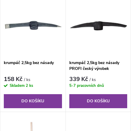
V
Nejdražší
z
ý
Nejprodávanější
e
p
Abecedně
n
i
í
s
krumpáč 2,5kg bez násady
krumpáč 2,5kg bez násady
p
PROFI český výrobek
p
r
158 Kč
339 Kč
/ ks
/ ks
r
Skladem
2 ks
5-7 pracovních dnů
o
o
DO KOŠÍKU
DO KOŠÍKU
d
d
u