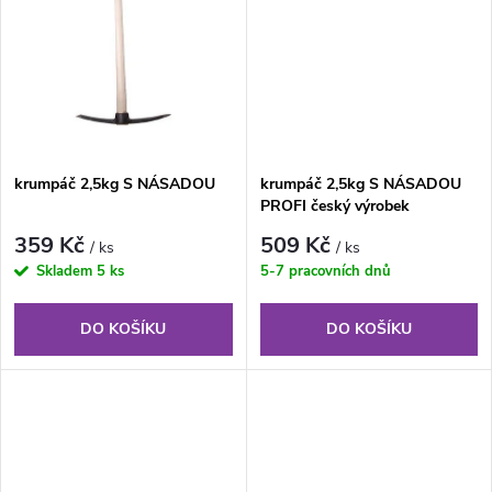
u
k
k
t
t
ů
ů
krumpáč 2,5kg S NÁSADOU
krumpáč 2,5kg S NÁSADOU
PROFI český výrobek
359 Kč
509 Kč
/ ks
/ ks
Skladem
5 ks
5-7 pracovních dnů
DO KOŠÍKU
DO KOŠÍKU