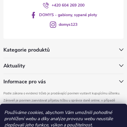
p
+420 604 269 200
i
DOMYS - gabiony, sypané ploty
s
domys123
u
Kategorie produktů
Aktuality
Informace pro vás
Podle zákona o evidenci tržeb je prodávající povinen vystavit kupujícímu účtenku.
Zároveň je povinen zaevidovat přijatou tržbu u správce daně online; v případě
technického výpadku pak nejpozději do 48 hodin.
Používáme cookies, abychom Vám umožnili pohodlné
prohlížení webu a díky analýze provozu webu neustále
Copyright 2026
DOMYS
. Všechna práva vyhrazena.
Upravit nastavení
zlepšovali jeho funkce, výkon a použitelnost.