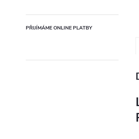
n
e
PŘIJÍMÁME ONLINE PLATBY
l