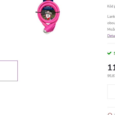
Kód 
Lank
obou
Možn
Deta
1
95,8
Měr
cena