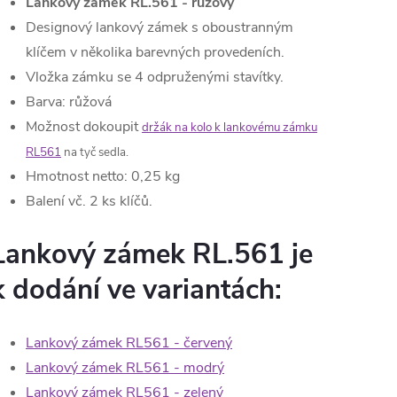
Lankový zámek RL.561 - růžový
Designový lankový zámek s oboustranným
klíčem v několika barevných provedeních.
Vložka zámku se 4 odpruženými stavítky.
Barva: růžová
Možnost dokoupit
držák na kolo k lankovému zámku
RL561
na tyč sedla.
Hmotnost netto: 0,25 kg
Balení vč. 2 ks klíčů.
Lankový zámek RL.561 je
k dodání ve variantách:
Lankový zámek RL561 - červený
Lankový zámek RL561 - modrý
Lankový zámek RL561 - zelený