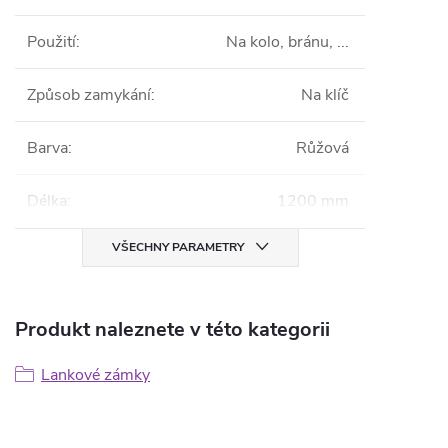
Použití
:
Na kolo, bránu, ...
Způsob zamykání
:
Na klíč
Barva
:
Růžová
Délka
:
1200 mm
VŠECHNY PARAMETRY
Produkt naleznete v této kategorii
Lankové zámky