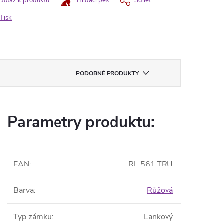
Dotaz k produktu
Hlídací pes
Sdílet
Tisk
PODOBNÉ PRODUKTY
Parametry produktu:
EAN
:
RL.561.TRU
Barva
:
Růžová
Typ zámku
:
Lankový