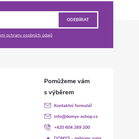
ODEBÍRAT
mi ochrany osobních údajů
Kontaktní formulář
info
@
domys-eshop.cz
+420 604 269 200
DOMYS - gabiony, sypa