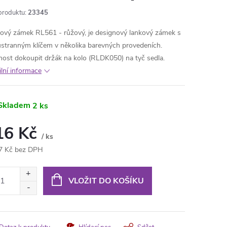
produktu:
23345
ový zámek RL561 - růžový, je designový lankový zámek s
stranným klíčem v několika barevných provedeních.
ost dokoupit držák na kolo (RLDK050) na tyč sedla.
ilní informace
Skladem
2 ks
16 Kč
/ ks
7 Kč bez DPH
ná
:
VLOŽIT DO KOŠÍKU