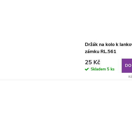
Držák na kolo k lank
zámku RL.561
25 Kč
DO
Skladem
5 ks
Kó