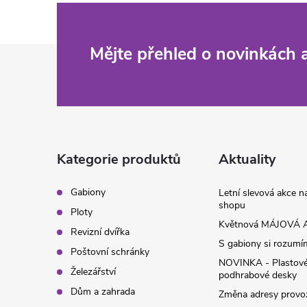
Z
Mějte přehled o novinkách
á
p
a
Kategorie produktů
Aktuality
t
Gabiony
Letní slevová akce 
shopu
Ploty
í
Květnová MÁJOVÁ A
Revizní dvířka
S gabiony si rozumíme
Poštovní schránky
NOVINKA - Plastov
Železářství
podhrabové desky
Dům a zahrada
Změna adresy provoz