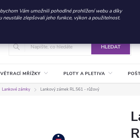
 sleva 300 Kč při nákupu nad 3.000 Kč | Platnost do 21.9.2026 
abychom Vám umožnili pohodlné prohlížení webu a díky
neustále zlepšovali jeho funkce, výkon a použitelnost.
+420 604 269 200
Vrácení a reklamace zboží
Podmínky ochrany osobních údajů
Real
HLEDAT
VĚTRACÍ MŘÍŽKY
PLOTY A PLETIVA
POŠ
Lankové zámky
Lankový zámek RL.561 - růžový
L
R