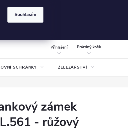
⏰ | Kód:
LÉTO2026
Souhlasím
izace gabionů - inspirujte se!
Kalkulačka gabionu 10x10 cm
CZK
NÁKUPNÍ
KOŠÍK
Prázdný košík
Přihlášení
TOVNÍ SCHRÁNKY
ŽELEZÁŘSTVÍ
TREZOR
ankový zámek
L.561 - růžový