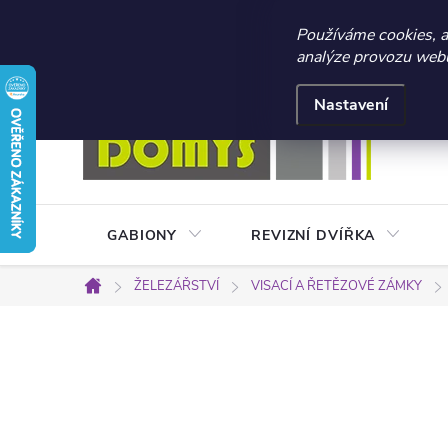
☀️ LETNÍ AKCE 2026 –
Používáme cookies, 
analýze provozu webu 
Přejít
Doprava a platba
Kontakty
Obchodní podmínky
na
Nastavení
obsah
GABIONY
REVIZNÍ DVÍŘKA
ŽELEZÁŘSTVÍ
VISACÍ A ŘETĚZOVÉ ZÁMKY
Domů
P
o