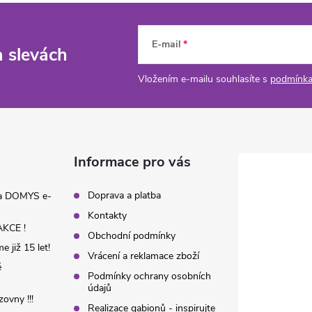
E-mail
a slevách
Vložením e-mailu souhlasíte s
podmínka
Informace pro vás
Doprava a platba
na DOMYS e-
Kontakty
KCE !
Obchodní podmínky
 již 15 let!
Vrácení a reklamace zboží
é
Podmínky ochrany osobních
údajů
ovny !!!
Realizace gabionů - inspirujte