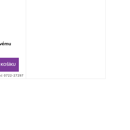
ovému
 KOŠÍKU
d:
0722-27297