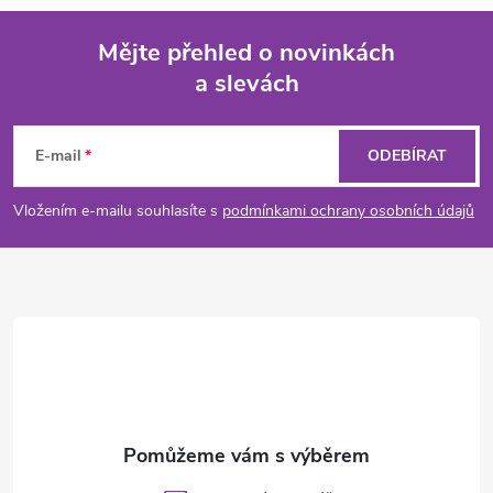
Mějte přehled o novinkách
a slevách
Z
á
E-mail
ODEBÍRAT
p
Vložením e-mailu souhlasíte s
podmínkami ochrany osobních údajů
a
t
í