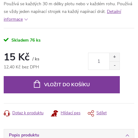
Používá se každých 30 m délky plotu nebo v každém rohu. Používá
se vždy jeden napínací strojek na každý napínací drát.
Detailní
informace
Skladem
76 ks
15 Kč
/ ks
12,40 Kč bez DPH
Měrná
cena:
VLOŽIT DO KOŠÍKU
Dotaz k produktu
Hlídací pes
Sdílet
Popis produktu