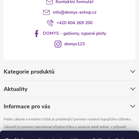
Kontaktní formulář
info
@
domys-eshop.cz
+420 604 269 200
DOMYS - gabiony, sypané ploty
domys123
Kategorie produktů
Aktuality
Informace pro vás
Podle zákona o evidenci tržeb je prodávající povinen vystavit kupujícímu účtenku.
Zároveň je povinen zaevidovat přijatou tržbu u správce daně online; v případě
technického výpadku pak nejpozději do 48 hodin.