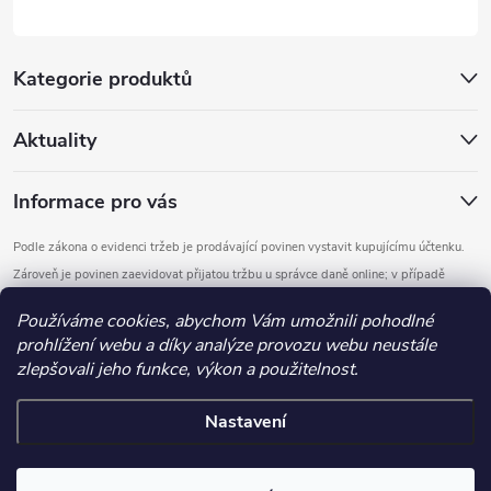
Kategorie produktů
Aktuality
Informace pro vás
Podle zákona o evidenci tržeb je prodávající povinen vystavit kupujícímu účtenku.
Zároveň je povinen zaevidovat přijatou tržbu u správce daně online; v případě
technického výpadku pak nejpozději do 48 hodin.
Používáme cookies, abychom Vám umožnili pohodlné
prohlížení webu a díky analýze provozu webu neustále
Copyright 2026
DOMYS
. Všechna práva vyhrazena.
Upravit nastavení
zlepšovali jeho funkce, výkon a použitelnost.
cookies
Nastavení
Vytvořil Shoptet