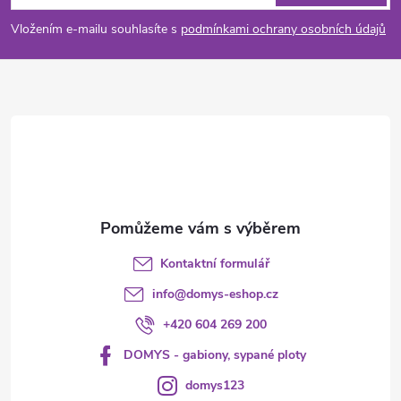
p
Vložením e-mailu souhlasíte s
podmínkami ochrany osobních údajů
a
t
í
Kontaktní formulář
info
@
domys-eshop.cz
+420 604 269 200
DOMYS - gabiony, sypané ploty
domys123