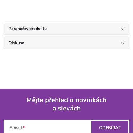
Parametry produktu
Diskuse
Mějte přehled o novinkách
a slevách
Z
á
E-mail
ODEBÍRAT