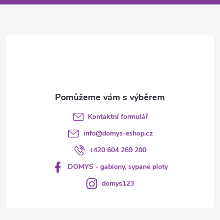
a
t
í
Kontaktní formulář
info
@
domys-eshop.cz
+420 604 269 200
DOMYS - gabiony, sypané ploty
domys123