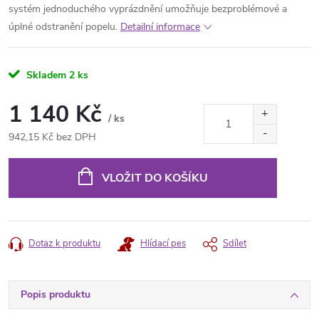
systém jednoduchého vyprázdnění umožňuje bezproblémové a
úplné odstranění popelu.
Detailní informace
Skladem
2 ks
1 140 Kč
/ ks
942,15 Kč bez DPH
Měrná
cena:
VLOŽIT DO KOŠÍKU
Dotaz k produktu
Hlídací pes
Sdílet
Popis produktu