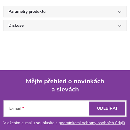
Parametry produktu
Diskuse
Mějte přehled o novinkách
a slevách
Z
á
E-mail
ODEBÍRAT
p
Vložením e-mailu souhlasíte s
podmínkami ochrany osobních údajů