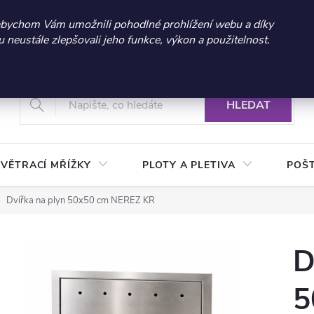
 sleva 300 Kč při nákupu nad 3.000 Kč | Platnost do 21.9.2026 
abychom Vám umožnili pohodlné prohlížení webu a díky
neustále zlepšovali jeho funkce, výkon a použitelnost.
+420 604 269 200
Vrácení a reklamace zboží
Podmínky ochrany osobních údajů
Real
HLEDAT
VĚTRACÍ MŘÍŽKY
PLOTY A PLETIVA
POŠ
Dvířka na plyn 50x50 cm NEREZ KR
D
5