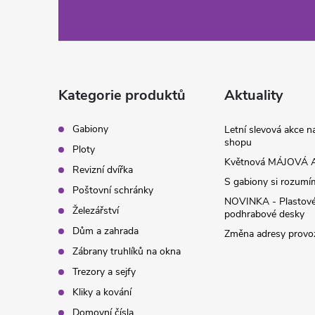
á
p
a
Kategorie produktů
Aktuality
t
Gabiony
Letní slevová akce 
shopu
Ploty
í
Květnová MÁJOVÁ A
Revizní dvířka
S gabiony si rozumíme
Poštovní schránky
NOVINKA - Plastov
Železářství
podhrabové desky
Dům a zahrada
Změna adresy provoz
Zábrany truhlíků na okna
Trezory a sejfy
Kliky a kování
Domovní čísla