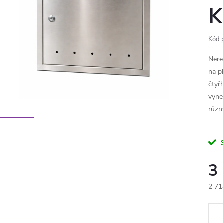
K
Kód 
Nere
na p
čtyř
vyne
různ
3
2 71
Měr
cena