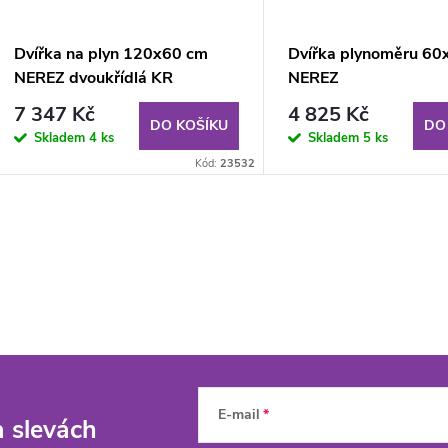
Dvířka na plyn 120x60 cm
Dvířka plynoměru 60
NEREZ dvoukřídlá KR
NEREZ
7 347 Kč
4 825 Kč
DO KOŠÍKU
DO
Skladem
4 ks
Skladem
5 ks
Kód:
23532
E-mail
a slevách