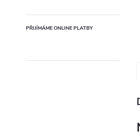
n
e
PŘIJÍMÁME ONLINE PLATBY
l