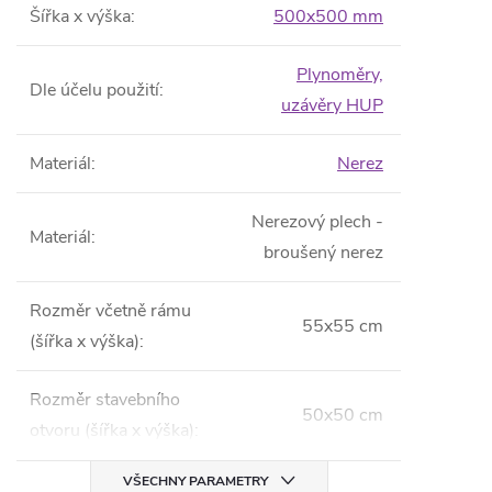
Šířka x výška
:
500x500 mm
Plynoměry,
Dle účelu použití
:
uzávěry HUP
Materiál
:
Nerez
Nerezový plech -
Materiál
:
broušený nerez
Rozměr včetně rámu
55x55 cm
(šířka x výška)
:
Rozměr stavebního
50x50 cm
otvoru (šířka x výška)
:
VŠECHNY PARAMETRY