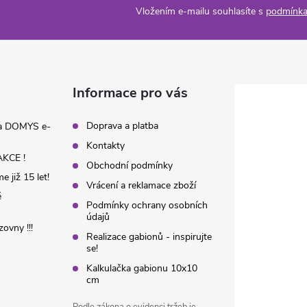
Vložením e-mailu souhlasíte s
podmínka
Informace pro vás
Doprava a platba
na DOMYS e-
Kontakty
KCE !
Obchodní podmínky
 již 15 let!
Vrácení a reklamace zboží
é
Podmínky ochrany osobních
údajů
ovny !!!
Realizace gabionů - inspirujte
se!
Kalkulačka gabionu 10x10
cm
Podle zákona o evidenci tržeb je