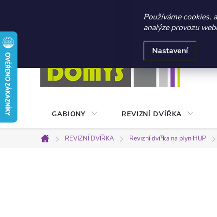
☀️ LETNÍ AKCE 2026 –
Používáme cookies, 
analýze provozu webu 
Přejít
Doprava a platba
Kontakty
Obchodní podmínky
na
Nastavení
obsah
GABIONY
REVIZNÍ DVÍŘKA
REVIZNÍ DVÍŘKA
Revizní dvířka na plyn HUP
Domů
P
o