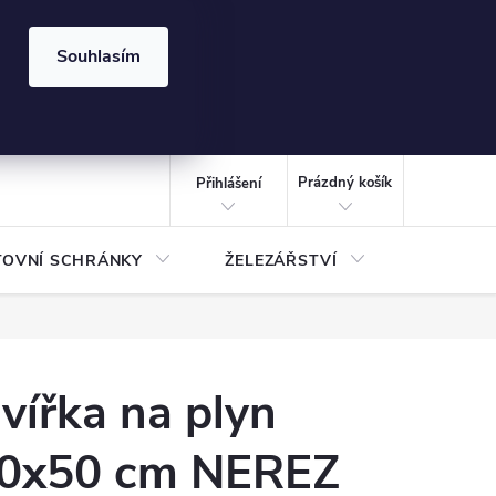
⏰ | Kód:
LÉTO2026
Souhlasím
izace gabionů - inspirujte se!
Kalkulačka gabionu 10x10 cm
CZK
NÁKUPNÍ
KOŠÍK
Prázdný košík
Přihlášení
TOVNÍ SCHRÁNKY
ŽELEZÁŘSTVÍ
TREZOR
vířka na plyn
0x50 cm NEREZ