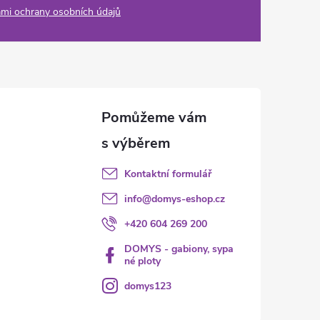
mi ochrany osobních údajů
Kontaktní formulář
info
@
domys-eshop.cz
+420 604 269 200
DOMYS - gabiony, sypa
né ploty
domys123