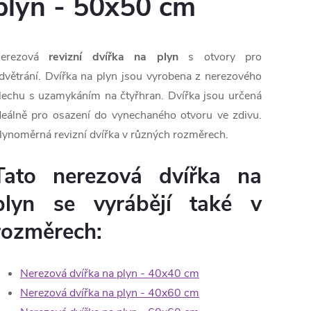
plyn - 50x50 cm
erezová
revizní dvířka na plyn
s otvory pro
dvětrání. Dvířka na plyn jsou vyrobena z nerezového
lechu s uzamykáním na čtyřhran. Dvířka jsou určená
deálně pro osazení do vynechaného otvoru ve zdivu.
lynoměrná revizní dvířka v různých rozměrech.
Tato nerezová dvířka na
plyn se vyrábějí také v
rozměrech:
Nerezová dvířka na plyn - 40x40 cm
Nerezová dvířka na plyn - 40x60 cm