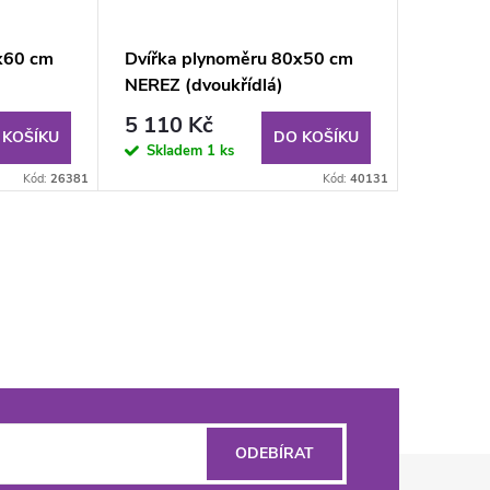
x60 cm
Dvířka plynoměru 80x50 cm
NEREZ (dvoukřídlá)
5 110 Kč
 KOŠÍKU
DO KOŠÍKU
Skladem
1 ks
Kód:
26381
Kód:
40131
ODEBÍRAT