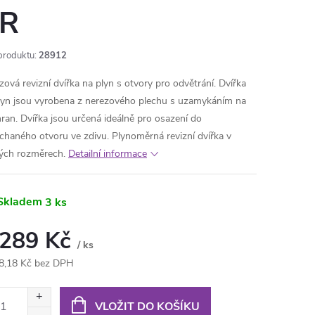
R
produktu:
28912
zová revizní dvířka na plyn s otvory pro odvětrání. Dvířka
lyn jsou vyrobena z nerezového plechu s uzamykáním na
hran. Dvířka jsou určená ideálně pro osazení do
chaného otvoru ve zdivu. Plynoměrná revizní dvířka v
ých rozměrech.
Detailní informace
Skladem
3 ks
 289 Kč
/ ks
8,18 Kč bez DPH
ná
:
VLOŽIT DO KOŠÍKU