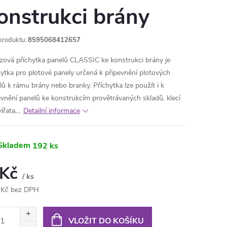
onstrukci brány
produktu:
8595068412657
zová příchytka panelů CLASSIC ke konstrukci brány je
hytka pro plotové panely určená k připevnění plotových
lů k rámu brány nebo branky. Příchytka lze použít i k
evnění panelů ke konstrukcím provětrávaných skladů, klecí
ířata,...
Detailní informace
Skladem
192 ks
 Kč
/ ks
 Kč bez DPH
ná
:
VLOŽIT DO KOŠÍKU