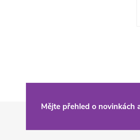
Z
Mějte přehled o novinkách
á