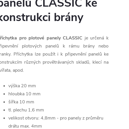
panelů CLASSIC ke
konstrukci brány
říchytka pro plotové panely CLASSIC
je určená k
řipevnění plotových panelů k rámu brány nebo
ranky. Příchytka lze použít i k připevnění panelů ke
onstrukcím různých provětrávaných skladů, klecí na
vířata, apod.
výška 20 mm
hloubka 10 mm
šířka 10 mm
tl. plechu 1,6 mm
velikost otvoru: 4,8mm - pro panely z průměru
drátu max. 4mm