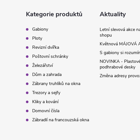
p
a
Kategorie produktů
Aktuality
t
Gabiony
Letní slevová akce 
shopu
Ploty
í
Květnová MÁJOVÁ A
Revizní dvířka
S gabiony si rozumíme
Poštovní schránky
NOVINKA - Plastov
Železářství
podhrabové desky
Dům a zahrada
Změna adresy provoz
Zábrany truhlíků na okna
Trezory a sejfy
Kliky a kování
Domovní čísla
Zábradlí na francouzská okna