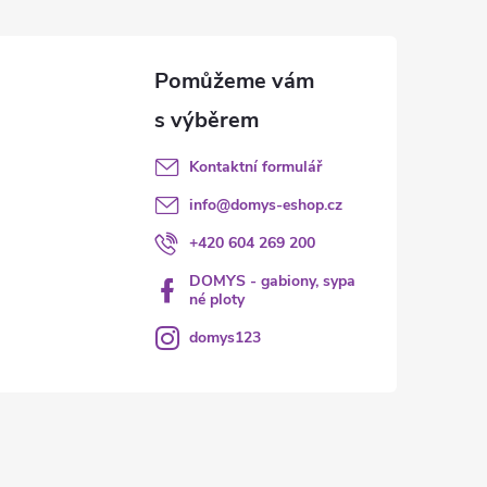
Kontaktní formulář
info
@
domys-eshop.cz
+420 604 269 200
DOMYS - gabiony, sypa
né ploty
domys123