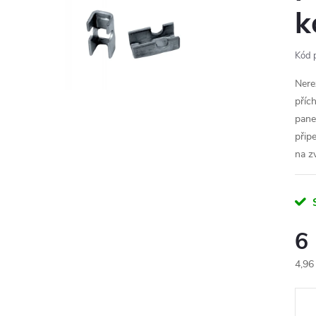
k
Kód 
Nere
příc
pane
přip
na zv
6
4,96
Měr
cena