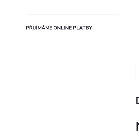
n
e
PŘIJÍMÁME ONLINE PLATBY
l