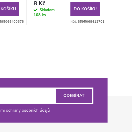
8 Kč
 KOŠÍKU
DO KOŠÍKU
Skladem
108 ks
595068400678
Kód:
8595068412701
ODEBÍRAT
mi ochrany osobních údajů