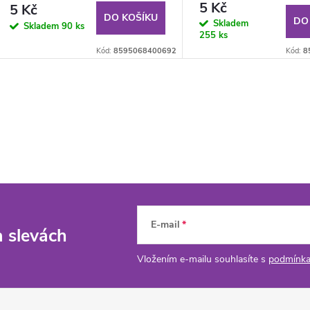
5 Kč
5 Kč
DO KOŠÍKU
DO
Skladem
Skladem
90 ks
255 ks
Kód:
8595068400692
Kód:
8
E-mail
a slevách
Vložením e-mailu souhlasíte s
podmínka