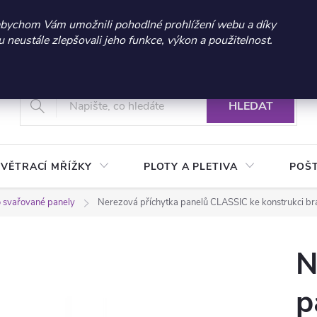
 sleva 300 Kč při nákupu nad 3.000 Kč | Platnost do 21.9.2026 
abychom Vám umožnili pohodlné prohlížení webu a díky
neustále zlepšovali jeho funkce, výkon a použitelnost.
+420 604 269 200
Vrácení a reklamace zboží
Podmínky ochrany osobních údajů
Real
HLEDAT
VĚTRACÍ MŘÍŽKY
PLOTY A PLETIVA
POŠ
 svařované panely
Nerezová příchytka panelů CLASSIC ke konstrukci br
N
p