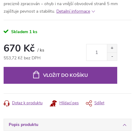
precizně zpracován – ohyb i na vnější obvodové straně 5 mm
zajišťuje pevnost a stabilitu.
Detailní informace
Skladem
1 ks
670 Kč
/ ks
553,72 Kč bez DPH
Měrná
cena:
VLOŽIT DO KOŠÍKU
Dotaz k produktu
Hlídací pes
Sdílet
Popis produktu