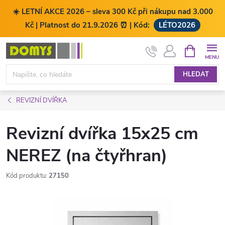
☀️ LETNÍ AKCE 2026 – sleva 300 Kč při nákupu nad 3.000
Kč | Platnost do 21.9.2026 ⏰ | Kód:
LÉTO2026
Přejít
NÁKUPNÍ
KOŠÍK
na
obsah
HLEDAT
REVIZNÍ DVÍŘKA
Revizní dvířka 15x25 cm
NEREZ (na čtyřhran)
Kód produktu:
27150