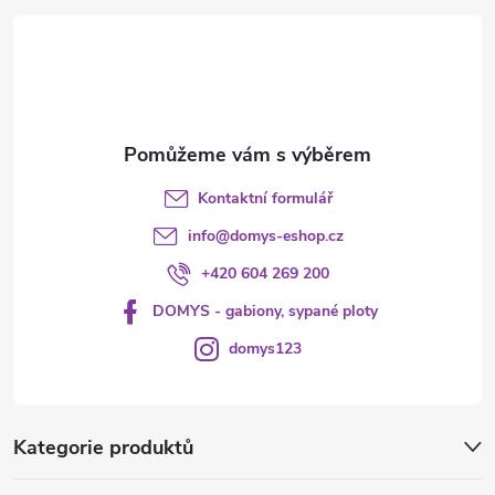
t
í
Kontaktní formulář
info
@
domys-eshop.cz
+420 604 269 200
DOMYS - gabiony, sypané ploty
domys123
Kategorie produktů