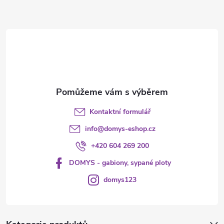
a
t
í
Kontaktní formulář
info
@
domys-eshop.cz
+420 604 269 200
DOMYS - gabiony, sypané ploty
domys123