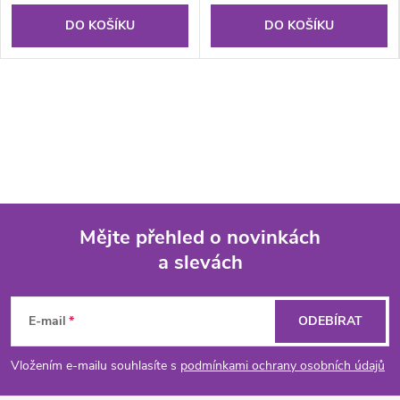
DO KOŠÍKU
DO KOŠÍKU
Mějte přehled o novinkách
a slevách
Z
á
E-mail
ODEBÍRAT
p
Vložením e-mailu souhlasíte s
podmínkami ochrany osobních údajů