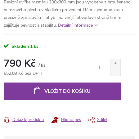
Revizní dvířka rozměru 200x300 mm jsou vyrobeny z broušeného
nerezového plechu v hladkém provedení. Rám z jednoho kusu
precizně zpracován – ohyb i na vnější obvodové straně 5 mm
zajišťuje pevnost a stabilitu.
Detailní informace
Skladem
1 ks
790 Kč
/ ks
652,89 Kč bez DPH
Měrná
cena:
VLOŽIT DO KOŠÍKU
Dotaz k produktu
Hlídací pes
Sdílet