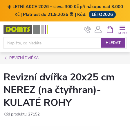
☀️ LETNÍ AKCE 2026 – sleva 300 Kč při nákupu nad 3.000
Kč | Platnost do 21.9.2026 ⏰ | Kód:
LÉTO2026
Přejít
NÁKUPNÍ
KOŠÍK
na
obsah
HLEDAT
REVIZNÍ DVÍŘKA
Revizní dvířka 20x25 cm
NEREZ (na čtyřhran)-
KULATÉ ROHY
Kód produktu:
27152