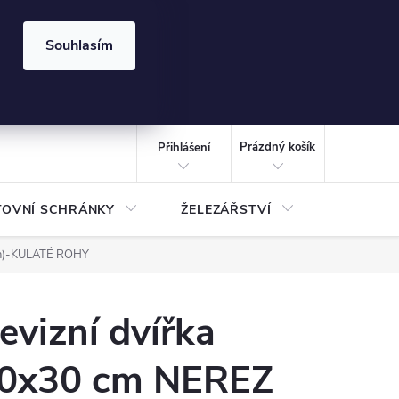
⏰ | Kód:
LÉTO2026
Souhlasím
izace gabionů - inspirujte se!
Kalkulačka gabionu 10x10 cm
CZK
NÁKUPNÍ
KOŠÍK
Prázdný košík
Přihlášení
TOVNÍ SCHRÁNKY
ŽELEZÁŘSTVÍ
TREZOR
ran)-KULATÉ ROHY
evizní dvířka
0x30 cm NEREZ