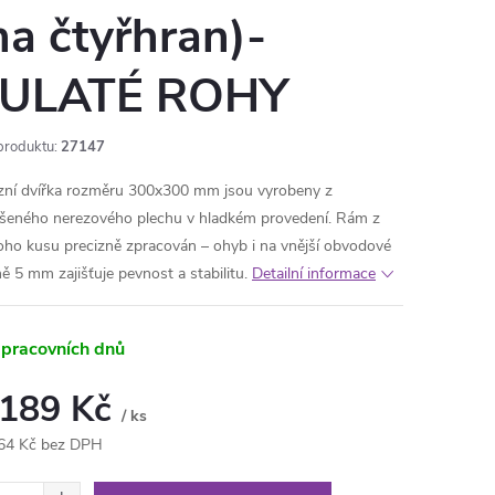
na čtyřhran)-
ULATÉ ROHY
produktu:
27147
zní dvířka rozměru 300x300 mm jsou vyrobeny z
šeného nerezového plechu v hladkém provedení. Rám z
oho kusu precizně zpracován – ohyb i na vnější obvodové
ně 5 mm zajišťuje pevnost a stabilitu.
Detailní informace
 pracovních dnů
 189 Kč
/ ks
64 Kč bez DPH
ná