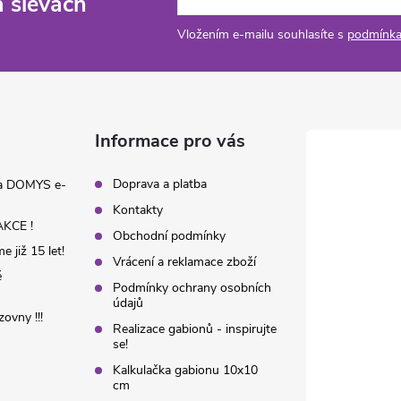
a slevách
Vložením e-mailu souhlasíte s
podmínka
Informace pro vás
Doprava a platba
na DOMYS e-
Kontakty
KCE !
Obchodní podmínky
 již 15 let!
Vrácení a reklamace zboží
é
Podmínky ochrany osobních
údajů
ovny !!!
Realizace gabionů - inspirujte
se!
Kalkulačka gabionu 10x10
cm