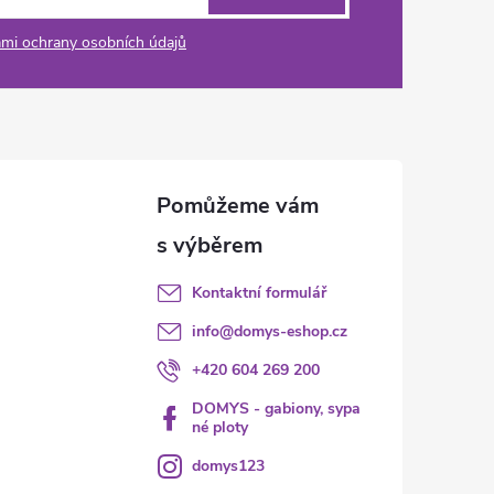
mi ochrany osobních údajů
Kontaktní formulář
info
@
domys-eshop.cz
+420 604 269 200
DOMYS - gabiony, sypa
né ploty
domys123