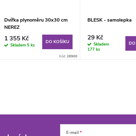
Dvířka plynoměru 30x30 cm
BLESK - samolepka
NEREZ
29 Kč
1 355 Kč
DO KOŠÍKU
DO
Skladem
Skladem
5 ks
177 ks
Kód:
28900
E-mail