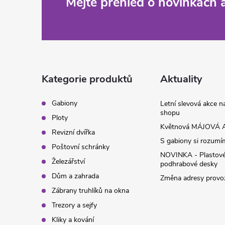
Z
Mějte přehled o novinkách
á
p
a
Kategorie produktů
Aktuality
t
Gabiony
Letní slevová akce 
shopu
Ploty
í
Květnová MÁJOVÁ A
Revizní dvířka
S gabiony si rozumíme
Poštovní schránky
NOVINKA - Plastov
Železářství
podhrabové desky
Dům a zahrada
Změna adresy provoz
Zábrany truhlíků na okna
Trezory a sejfy
Kliky a kování