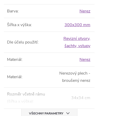
Barva
:
Nerez
Šířka x výška
:
300x300 mm
Revizní otvory,
Dle účelu použití
:
šachty, vstupy
Materiál
:
Nerez
Nerezový plech -
Materiál
:
broušený nerez
Rozměr včetně rámu
34x34 cm
(šířka x výška)
:
VŠECHNY PARAMETRY