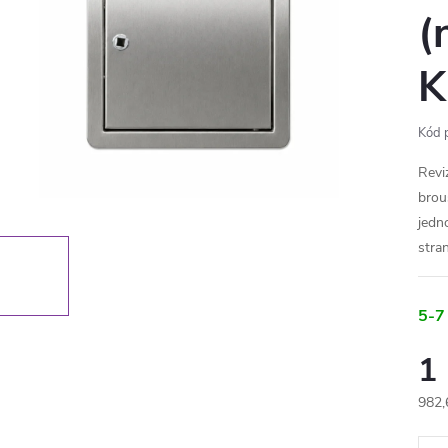
(
K
Kód 
Revi
brou
jedn
stra
5-7
1
982,
Měr