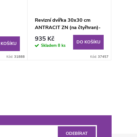
Revizní dvířka 30x30 cm
ANTRACIT ZN (na čtyřhran)-
KULATÉ ROHY
935 Kč
DO KOŠÍKU
 KOŠÍKU
Skladem
8 ks
Kód:
31888
Kód:
37457
ODEBÍRAT