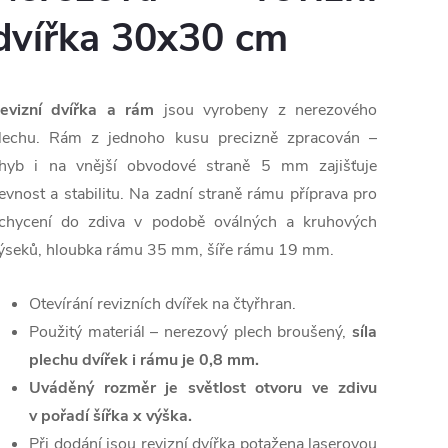
dvířka 30x30 cm
evizní dvířka a rám
jsou vyrobeny z nerezového
lechu. Rám z jednoho kusu precizně zpracován –
hyb i na vnější obvodové straně 5 mm zajišťuje
evnost a stabilitu. Na zadní straně rámu příprava pro
chycení do zdiva v podobě oválných a kruhových
ýseků, hloubka rámu 35 mm, šíře rámu 19 mm.
Otevírání revizních dvířek na čtyřhran.
Použitý materiál – nerezový plech broušený,
síla
plechu dvířek i rámu je 0,8 mm.
Uváděný rozměr je světlost otvoru ve zdivu
v pořadí šířka x výška.
Při dodání jsou revizní dvířka potažena laserovou