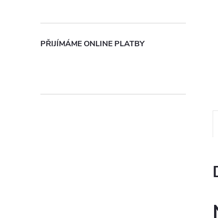
n
e
PŘIJÍMÁME ONLINE PLATBY
l