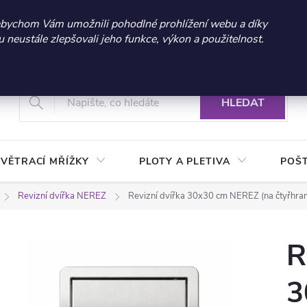
 sleva 300 Kč při nákupu nad 3.000 Kč | Platnost do 21.9.2026 
abychom Vám umožnili pohodlné prohlížení webu a díky
neustále zlepšovali jeho funkce, výkon a použitelnost.
+420 604 269 200
Vrácení a reklamace zboží
Podmínky ochrany osobních údajů
Real
HLEDAT
VĚTRACÍ MŘÍŽKY
PLOTY A PLETIVA
POŠ
Revizní dvířka NEREZ
Revizní dvířka 30x30 cm NEREZ (na čtyřh
R
3