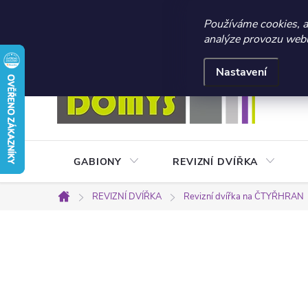
☀️ LETNÍ AKCE 2026 –
Používáme cookies, 
analýze provozu webu 
Přejít
Doprava a platba
Kontakty
Obchodní podmínky
na
Nastavení
obsah
GABIONY
REVIZNÍ DVÍŘKA
REVIZNÍ DVÍŘKA
Revizní dvířka na ČTYŘHRAN
Domů
P
o