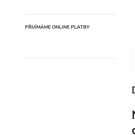
n
e
PŘIJÍMÁME ONLINE PLATBY
l