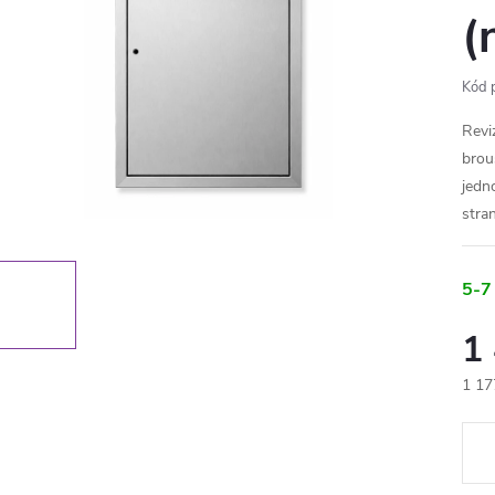
(
Kód 
Revi
brou
jedn
stra
5-7
1
1 17
Měr
cena