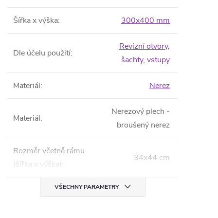
Šířka x výška
:
300x400 mm
Revizní otvory,
Dle účelu použití
:
šachty, vstupy
Materiál
:
Nerez
Nerezový plech -
Materiál
:
broušený nerez
Rozměr včetně rámu
34x44 cm
(šířka x výška)
:
VŠECHNY PARAMETRY