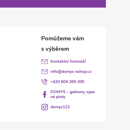
Kontaktní formulář
info
@
domys-eshop.cz
+420 604 269 200
DOMYS - gabiony, sypa
né ploty
domys123