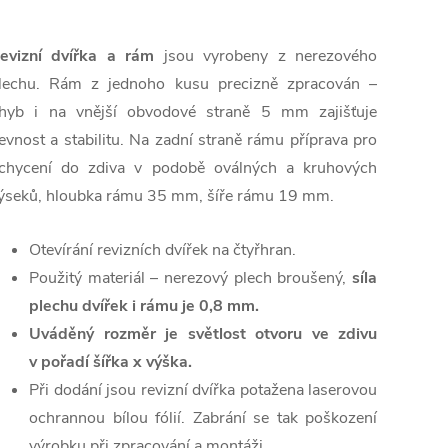
evizní dvířka a rám
jsou vyrobeny z nerezového
lechu. Rám z jednoho kusu precizně zpracován –
hyb i na vnější obvodové straně 5 mm zajišťuje
evnost a stabilitu. Na zadní straně rámu příprava pro
chycení do zdiva v podobě oválných a kruhových
ýseků, hloubka rámu 35 mm, šíře rámu 19 mm.
Otevírání revizních dvířek na čtyřhran.
Použitý materiál – nerezový plech broušený,
síla
plechu dvířek i rámu je
0,8 mm.
Uváděný rozměr je světlost otvoru ve zdivu
v pořadí šířka x výška.
Při dodání jsou revizní dvířka potažena laserovou
ochrannou bílou fólií. Zabrání se tak poškození
výrobku při zpracování a montáži.