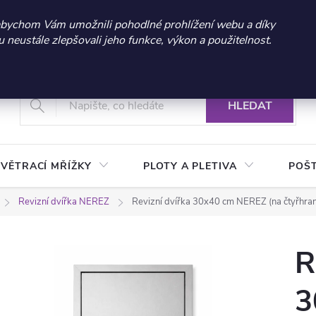
 sleva 300 Kč při nákupu nad 3.000 Kč | Platnost do 21.9.2026 
abychom Vám umožnili pohodlné prohlížení webu a díky
neustále zlepšovali jeho funkce, výkon a použitelnost.
+420 604 269 200
Vrácení a reklamace zboží
Podmínky ochrany osobních údajů
Real
HLEDAT
VĚTRACÍ MŘÍŽKY
PLOTY A PLETIVA
POŠ
Revizní dvířka NEREZ
Revizní dvířka 30x40 cm NEREZ (na čtyřhran
R
3