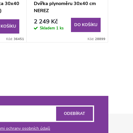
řka 30x40
Dvířka plynoměru 30x40 cm
)
NEREZ
2 249 Kč
DO KOŠÍKU
 KOŠÍKU
Skladem
1 ks
Kód:
36451
Kód:
28899
ODEBÍRAT
mi ochrany osobních údajů