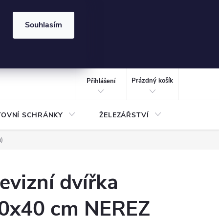
⏰ | Kód:
LÉTO2026
Souhlasím
izace gabionů - inspirujte se!
Kalkulačka gabionu 10x10 cm
CZK
NÁKUPNÍ
KOŠÍK
Prázdný košík
Přihlášení
TOVNÍ SCHRÁNKY
ŽELEZÁŘSTVÍ
TREZOR
)
evizní dvířka
0x40 cm NEREZ