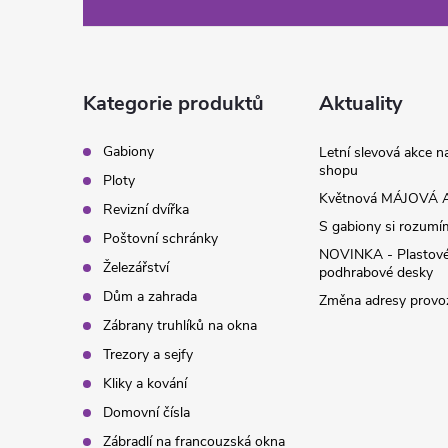
á
p
a
Kategorie produktů
Aktuality
t
Gabiony
Letní slevová akce 
shopu
Ploty
í
Květnová MÁJOVÁ A
Revizní dvířka
S gabiony si rozumíme
Poštovní schránky
NOVINKA - Plastov
Železářství
podhrabové desky
Dům a zahrada
Změna adresy provoz
Zábrany truhlíků na okna
Trezory a sejfy
Kliky a kování
Domovní čísla
Zábradlí na francouzská okna