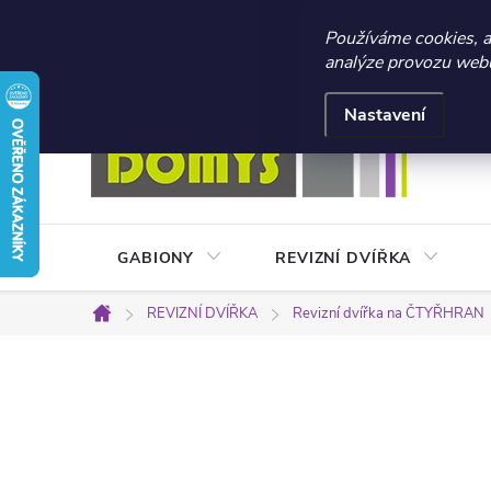
☀️ LETNÍ AKCE 2026 –
Používáme cookies, 
analýze provozu webu 
Přejít
Doprava a platba
Kontakty
Obchodní podmínky
na
Nastavení
obsah
GABIONY
REVIZNÍ DVÍŘKA
REVIZNÍ DVÍŘKA
Revizní dvířka na ČTYŘHRAN
Domů
P
o