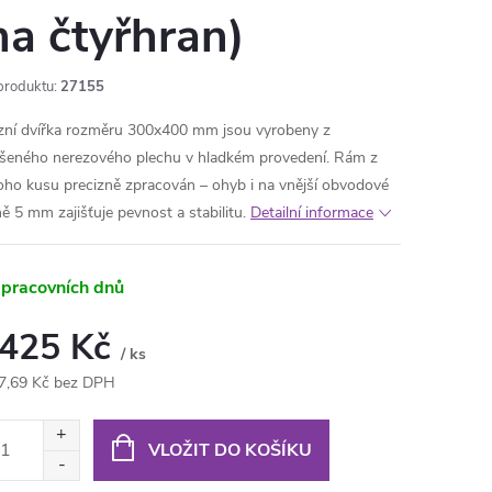
na čtyřhran)
produktu:
27155
zní dvířka rozměru 300x400 mm jsou vyrobeny z
šeného nerezového plechu v hladkém provedení. Rám z
oho kusu precizně zpracován – ohyb i na vnější obvodové
ně 5 mm zajišťuje pevnost a stabilitu.
Detailní informace
 pracovních dnů
 425 Kč
/ ks
7,69 Kč bez DPH
ná
:
VLOŽIT DO KOŠÍKU