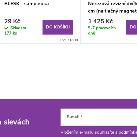
BLESK - samolepka
Nerezová revizní dví
cm (na tlačný magnet
29 Kč
1 425 Kč
DO KOŠÍKU
DO
Skladem
5-7 pracovních
177 ks
dnů
Kód:
31888
E-mail
a slevách
Vložením e-mailu souhlasíte s
podmínka