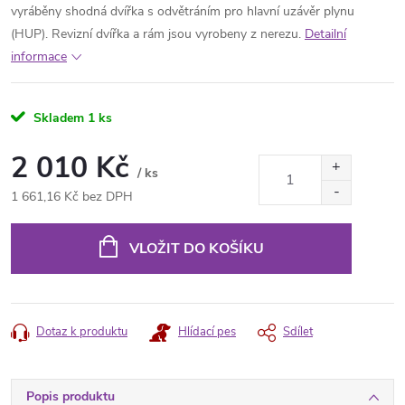
vyráběny shodná dvířka s odvětráním pro hlavní uzávěr plynu
(HUP). Revizní dvířka a rám jsou vyrobeny z nerezu.
Detailní
informace
Skladem
1 ks
2 010 Kč
/ ks
1 661,16 Kč bez DPH
Měrná
cena:
VLOŽIT DO KOŠÍKU
Dotaz k produktu
Hlídací pes
Sdílet
Popis produktu