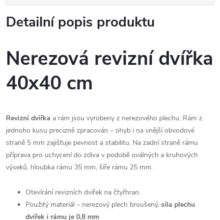
Detailní popis produktu
Nerezová revizní dvířka
40x40 cm
Revizní dvířka
a rám jsou vyrobeny z nerezového plechu. Rám z
jednoho kusu precizně zpracován – ohyb i na vnější obvodové
straně 5 mm zajišťuje pevnost a stabilitu. Na zadní straně rámu
příprava pro uchycení do zdiva v podobě oválných a kruhových
výseků, hloubka rámu 35 mm, šíře rámu 25 mm.
Otevírání revizních dvířek na čtyřhran.
Použitý materiál – nerezový plech broušený,
síla plechu
dvířek i rámu je
0,8 mm