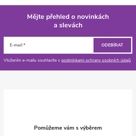
Mějte přehled o novinkách
a slevách
Z
á
E-mail
ODEBÍRAT
p
Vložením e-mailu souhlasíte s
podmínkami ochrany osobních údajů
a
t
í