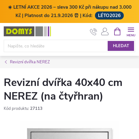
☀️ LETNÍ AKCE 2026 – sleva 300 Kč při nákupu nad 3.000
Kč | Platnost do 21.9.2026 ⏰ | Kód:
LÉTO2026
Přejít
NÁKUPNÍ
KOŠÍK
na
obsah
HLEDAT
Revizní dvířka NEREZ
Revizní dvířka 40x40 cm
NEREZ (na čtyřhran)
Kód produktu:
27113