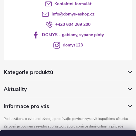
Kontaktní formulář
info
@
domys-eshop.cz
+420 604 269 200
DOMYS - gabiony, sypané ploty
domys123
Kategorie produktů
Aktuality
Informace pro vás
Podle zákona o evidenci tržeb je prodávající povinen vystavit kupujícímu účtenku.
Zároveň je povinen zaevidovat přijatou tržbu u správce daně online; v případě
technického výpadku pak nejpozději do 48 hodin.