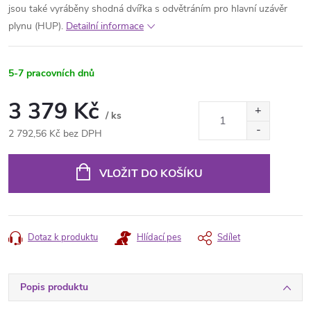
jsou také vyráběny shodná dvířka s odvětráním pro hlavní uzávěr
plynu (HUP).
Detailní informace
5-7 pracovních dnů
3 379 Kč
/ ks
2 792,56 Kč bez DPH
Měrná
cena:
VLOŽIT DO KOŠÍKU
Dotaz k produktu
Hlídací pes
Sdílet
Popis produktu