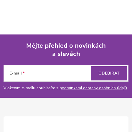
Mějte přehled o novinkách
a slevách
Z
á
E-mail
ODEBÍRAT
p
Vložením e-mailu souhlasíte s
podmínkami ochrany osobních údajů
a
t