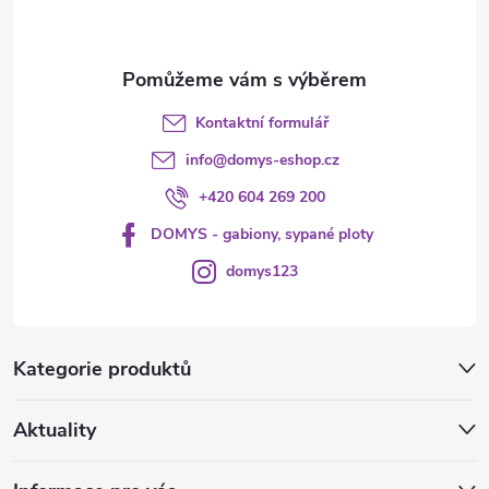
í
Kontaktní formulář
info
@
domys-eshop.cz
+420 604 269 200
DOMYS - gabiony, sypané ploty
domys123
Kategorie produktů
Aktuality