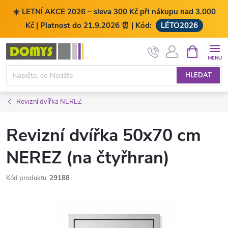
☀️ LETNÍ AKCE 2026 – sleva 300 Kč při nákupu nad 3.000
Kč | Platnost do 21.9.2026 ⏰ | Kód:
LÉTO2026
Přejít
NÁKUPNÍ
KOŠÍK
na
obsah
HLEDAT
Revizní dvířka NEREZ
Revizní dvířka 50x70 cm
NEREZ (na čtyřhran)
Kód produktu:
29188