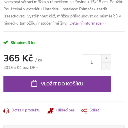
Nerezová větrací mřížka s rámečkem a síťovinou 15x15 cm. Použití:
Použitelná v exteriéru i interiéru. Instalace: Rámeček zazdít
(zasádrovat), vystřihnout kříž, mřížku přišroubovat do půlměsíců v
rámečku (umožňují natočení mřížky).
Detailní informace
Skladem
3 ks
365 Kč
/ ks
301,65 Kč bez DPH
Měrná
cena:
VLOŽIT DO KOŠÍKU
Dotaz k produktu
Hlídací pes
Sdílet