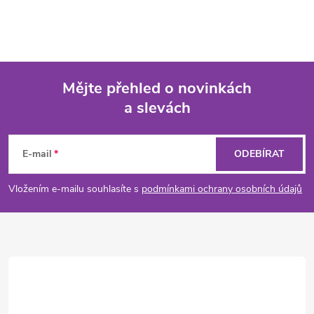
Mějte přehled o novinkách
a slevách
Z
á
E-mail
ODEBÍRAT
p
Vložením e-mailu souhlasíte s
podmínkami ochrany osobních údajů
a
t
í