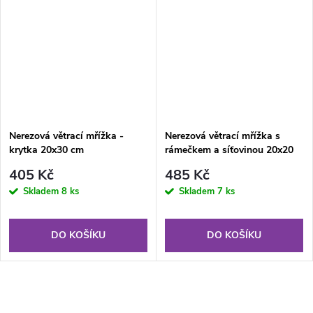
Nerezová větrací mřížka -
Nerezová větrací mřížka s
krytka 20x30 cm
rámečkem a síťovinou 20x20
cm
405 Kč
485 Kč
Skladem
8 ks
Skladem
7 ks
DO KOŠÍKU
DO KOŠÍKU