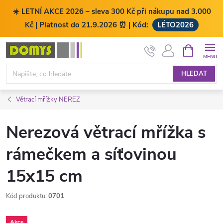
☀️ LETNÍ AKCE 2026 – sleva 300 Kč při nákupu nad 3.000
Kč | Platnost do 21.9.2026 ⏰ | Kód:
LÉTO2026
Přejít
NÁKUPNÍ
KOŠÍK
na
obsah
HLEDAT
Větrací mřížky NEREZ
Nerezová větrací mřížka s
rámečkem a síťovinou
15x15 cm
Kód produktu:
0701
Akce