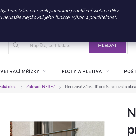
 sleva 300 Kč při nákupu nad 3.000 Kč | Platnost do 21.9.2026 
abychom Vám umožnili pohodlné prohlížení webu a díky
neustále zlepšovali jeho funkce, výkon a použitelnost.
+420 604 269 200
Vrácení a reklamace zboží
Podmínky ochrany osobních údajů
Real
HLEDAT
VĚTRACÍ MŘÍŽKY
PLOTY A PLETIVA
POŠ
uzská okna
Zábradlí NEREZ
Nerezové zábradlí pro francouzská okna
N
p