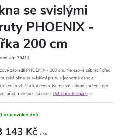
kna se svislými
ruty PHOENIX -
ířka 200 cm
produktu:
39411
zové zábradlí PHOENIX - 200 cm. Nerezové zábradlí před
couzská okna se svislými pruty s jednotně danou
trukční roztečí a kotvením. Nerezové zábradlí určené pro
ení před francouzská okna.
Detailní informace
0 pracovních dnů
3 143 Kč
/ ks