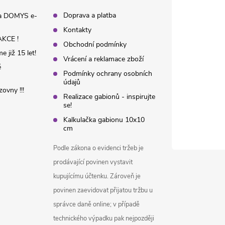
Doprava a platba
na DOMYS e-
Kontakty
KCE !
Obchodní podmínky
 již 15 let!
Vrácení a reklamace zboží
é
Podmínky ochrany osobních
údajů
ovny !!!
Realizace gabionů - inspirujte
se!
Kalkulačka gabionu 10x10
cm
Podle zákona o evidenci tržeb je
prodávající povinen vystavit
kupujícímu účtenku. Zároveň je
povinen zaevidovat přijatou tržbu u
správce daně online; v případě
technického výpadku pak nejpozději