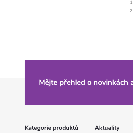
1
2.
Z
Mějte přehled o novinkách
á
p
a
Kategorie produktů
Aktuality