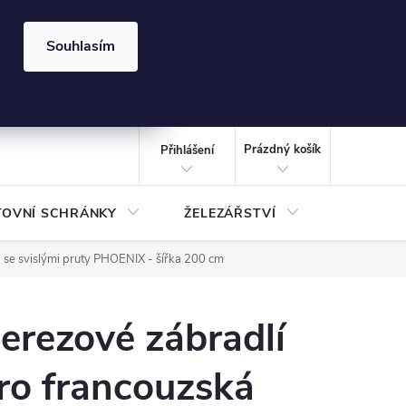
⏰ | Kód:
LÉTO2026
Souhlasím
izace gabionů - inspirujte se!
Kalkulačka gabionu 10x10 cm
CZK
NÁKUPNÍ
KOŠÍK
Prázdný košík
Přihlášení
TOVNÍ SCHRÁNKY
ŽELEZÁŘSTVÍ
TREZOR
 se svislými pruty PHOENIX - šířka 200 cm
erezové zábradlí
ro francouzská