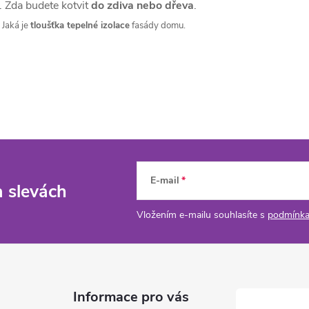
. Zda budete kotvit
do zdiva nebo dřeva
.
 Jaká je
tloušťka tepelné izolace
fasády domu.
E-mail
a slevách
Vložením e-mailu souhlasíte s
podmínka
Informace pro vás