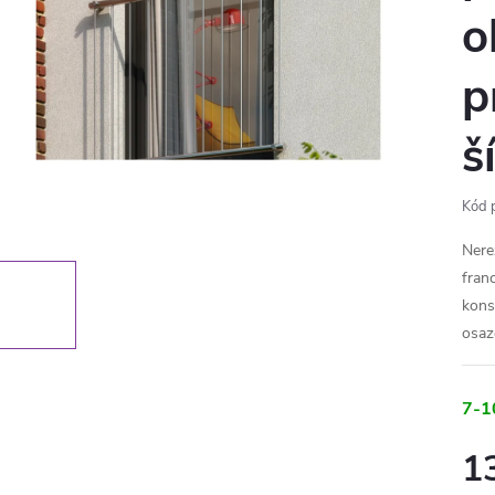
o
p
š
Kód 
Nere
fran
kons
osaz
7-1
1