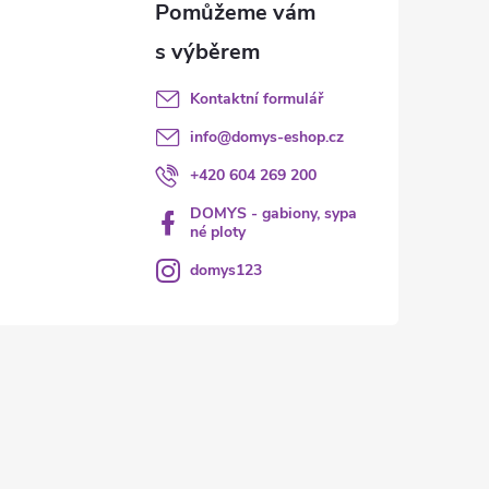
Kontaktní formulář
info
@
domys-eshop.cz
+420 604 269 200
DOMYS - gabiony, sypa
né ploty
domys123