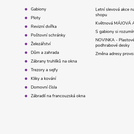
t
Gabiony
Letní slevová akce 
shopu
Ploty
í
Květnová MÁJOVÁ A
Revizní dvířka
S gabiony si rozumíme
Poštovní schránky
NOVINKA - Plastov
Železářství
podhrabové desky
Dům a zahrada
Změna adresy provoz
Zábrany truhlíků na okna
Trezory a sejfy
Kliky a kování
Domovní čísla
Zábradlí na francouzská okna