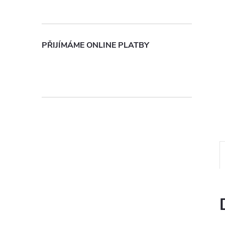
n
e
PŘIJÍMÁME ONLINE PLATBY
l