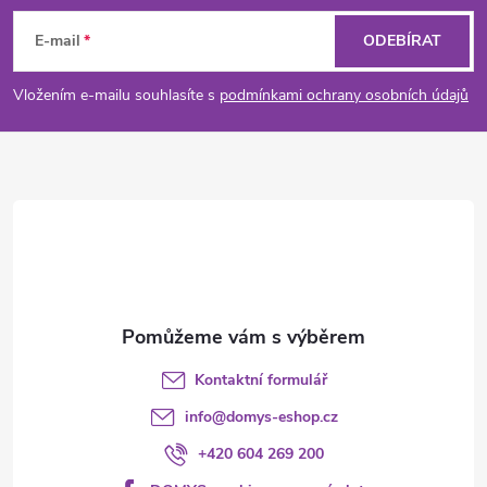
á
E-mail
ODEBÍRAT
p
Vložením e-mailu souhlasíte s
podmínkami ochrany osobních údajů
a
t
í
Kontaktní formulář
info
@
domys-eshop.cz
+420 604 269 200