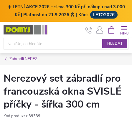
☀️ LETNÍ AKCE 2026 – sleva 300 Kč při nákupu nad 3.000
Kč | Platnost do 21.9.2026 ⏰ | Kód:
LÉTO2026
Přejít
NÁKUPNÍ
KOŠÍK
na
obsah
HLEDAT
Zábradlí NEREZ
Nerezový set zábradlí pro
francouzská okna SVISLÉ
příčky - šířka 300 cm
Kód produktu:
39339