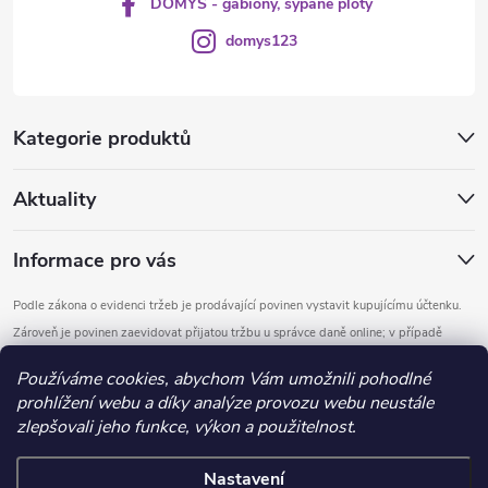
DOMYS - gabiony, sypané ploty
domys123
Kategorie produktů
Aktuality
Informace pro vás
Podle zákona o evidenci tržeb je prodávající povinen vystavit kupujícímu účtenku.
Zároveň je povinen zaevidovat přijatou tržbu u správce daně online; v případě
technického výpadku pak nejpozději do 48 hodin.
Používáme cookies, abychom Vám umožnili pohodlné
prohlížení webu a díky analýze provozu webu neustále
Copyright 2026
DOMYS
. Všechna práva vyhrazena.
Upravit nastavení
zlepšovali jeho funkce, výkon a použitelnost.
cookies
Nastavení