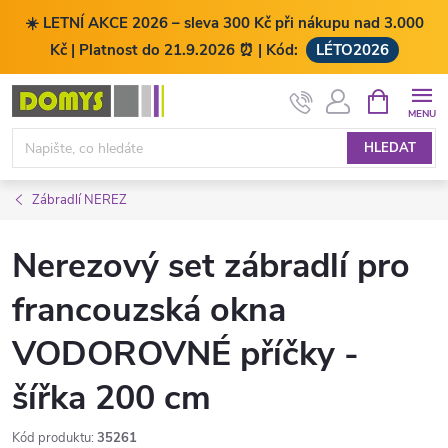
☀️ LETNÍ AKCE 2026 – sleva 300 Kč při nákupu nad 3.000
Kč | Platnost do 21.9.2026 ⏰ | Kód:
LÉTO2026
Přejít
NÁKUPNÍ
KOŠÍK
na
obsah
HLEDAT
Zábradlí NEREZ
Nerezový set zábradlí pro
francouzská okna
VODOROVNÉ příčky -
šířka 200 cm
Kód produktu:
35261