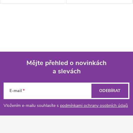
Mějte přehled o novinkách
a slevách
Z
á
E-mail
ODEBÍRAT
p
Vložením e-mailu souhlasíte s
podmínkami ochrany osobních údajů
a