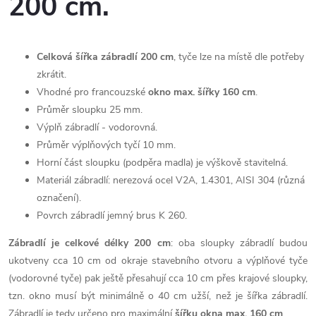
200 cm.
Celková šířka zábradlí 200 cm
, tyče lze na místě dle potřeby
zkrátit.
Vhodné pro francouzské
okno max. šířky 160 cm
.
Průměr sloupku 25 mm.
Výplň zábradlí - vodorovná.
Průměr výplňových tyčí 10 mm.
Horní část sloupku (podpěra madla) je výškově stavitelná.
Materiál zábradlí: nerezová ocel V2A, 1.4301, AISI 304 (různá
označení).
Povrch zábradlí jemný brus K 260.
Zábradlí je celkové délky 200 cm
: oba sloupky zábradlí budou
ukotveny cca 10 cm od okraje stavebního otvoru a výplňové tyče
(vodorovné tyče) pak ještě přesahují cca 10 cm přes krajové sloupky,
tzn. okno musí být minimálně o 40 cm užší, než je šířka zábradlí.
Zábradlí je tedy určeno pro maximální
šířku okna max. 160 cm
.