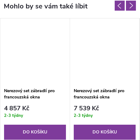
Nerezový set zábradlí pro
Nerezový set zábradlí pro
francouzská okna
francouzská okna
VODOROVNÉ příčky - šířka
VODOROVNÉ příčky - šířka
4 857 Kč
7 539 Kč
120 cm
150 cm
2-3 týdny
2-3 týdny
DO KOŠÍKU
DO KOŠÍKU