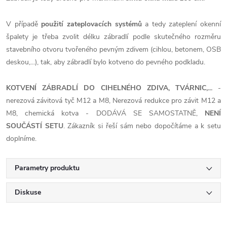
V případě
použití zateplovacích systémů
a tedy zateplení okenní
špalety je třeba zvolit délku zábradlí podle skutečného rozměru
stavebního otvoru tvořeného pevným zdivem (cihlou, betonem, OSB
deskou,...), tak, aby zábradlí bylo kotveno do pevného podkladu.
KOTVENÍ ZÁBRADLÍ DO CIHELNÉHO ZDIVA, TVÁRNIC,...
-
nerezová závitová tyč M12 a M8, Nerezová redukce pro závit M12 a
M8, chemická kotva - DODÁVÁ SE SAMOSTATNĚ,
NENÍ
SOUČÁSTÍ SETU
. Zákazník si řeší sám nebo dopočítáme a k setu
doplníme.
Parametry produktu
Diskuse