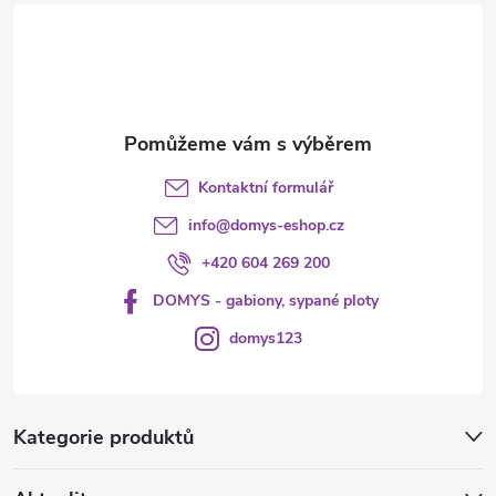
t
í
Kontaktní formulář
info
@
domys-eshop.cz
+420 604 269 200
DOMYS - gabiony, sypané ploty
domys123
Kategorie produktů