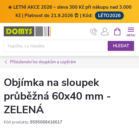
☀️ LETNÍ AKCE 2026 – sleva 300 Kč při nákupu nad 3.000
Kč | Platnost do 21.9.2026 ⏰ | Kód:
LÉTO2026
Přejít
NÁKUPNÍ
KOŠÍK
na
obsah
HLEDAT
Příslušenství ke sloupkům a vzpěrám
Objímka na sloupek
průběžná 60x40 mm -
ZELENÁ
Kód produktu:
8595068416617