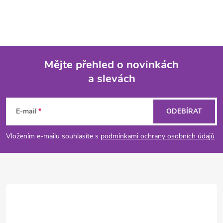
Mějte přehled o novinkách
a slevách
Z
á
E-mail
ODEBÍRAT
p
Vložením e-mailu souhlasíte s
podmínkami ochrany osobních údajů
a
t
í