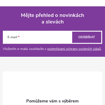
Mějte přehled o novinkách
a slevách
Z
á
E-mail
ODEBÍRAT
p
Vložením e-mailu souhlasíte s
podmínkami ochrany osobních údajů
a
t
í