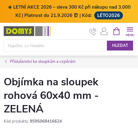
☀️ LETNÍ AKCE 2026 – sleva 300 Kč při nákupu nad 3.000
Kč | Platnost do 21.9.2026 ⏰ | Kód:
LÉTO2026
Přejít
NÁKUPNÍ
KOŠÍK
na
obsah
HLEDAT
Příslušenství ke sloupkům a vzpěrám
Objímka na sloupek
rohová 60x40 mm -
ZELENÁ
Kód produktu:
8595068416624