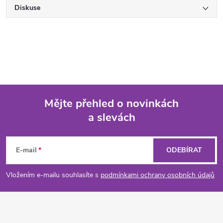
Diskuse
Mějte přehled o novinkách
a slevách
Z
á
E-mail
ODEBÍRAT
p
Vložením e-mailu souhlasíte s
podmínkami ochrany osobních údajů
a