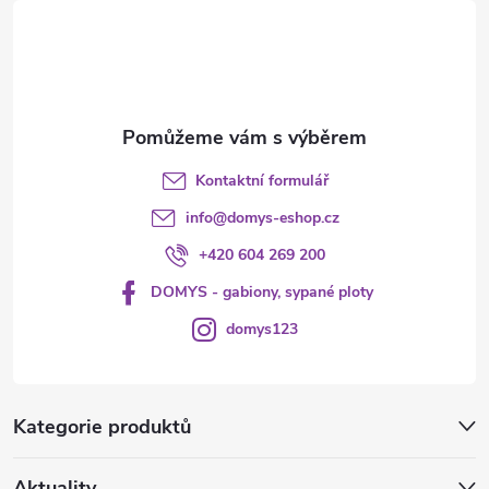
t
í
Kontaktní formulář
info
@
domys-eshop.cz
+420 604 269 200
DOMYS - gabiony, sypané ploty
domys123
Kategorie produktů
Aktuality