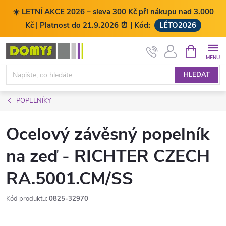
☀️ LETNÍ AKCE 2026 – sleva 300 Kč při nákupu nad 3.000
Kč | Platnost do 21.9.2026 ⏰ | Kód:
LÉTO2026
Přejít
NÁKUPNÍ
KOŠÍK
na
obsah
HLEDAT
POPELNÍKY
Ocelový závěsný popelník
na zeď - RICHTER CZECH
RA.5001.CM/SS
Kód produktu:
0825-32970