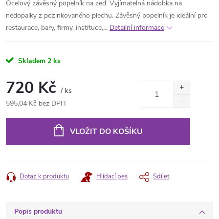
Ocelový závěsný popelník na zeď. Vyjímatelná nádobka na
nedopalky z pozinkovaného plechu. Závěsný popelník je ideální pro
restaurace, bary, firmy, instituce,...
Detailní informace
Skladem
2 ks
720 Kč
/ ks
595,04 Kč bez DPH
Měrná
cena:
VLOŽIT DO KOŠÍKU
Dotaz k produktu
Hlídací pes
Sdílet
Popis produktu