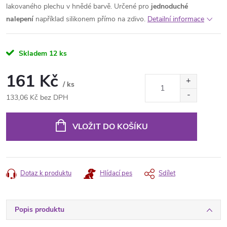
lakovaného plechu v hnědé barvě. Určené pro
jednoduché
nalepení
například silikonem přímo na zdivo.
Detailní informace
Skladem
12 ks
161 Kč
/ ks
133,06 Kč bez DPH
Měrná
cena:
VLOŽIT DO KOŠÍKU
Dotaz k produktu
Hlídací pes
Sdílet
Popis produktu