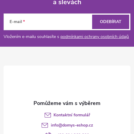
a slevách
Z
á
E-mail
ODEBÍRAT
p
Vložením e-mailu souhlasíte s
podmínkami ochrany osobních údajů
a
t
í
Kontaktní formulář
info
@
domys-eshop.cz