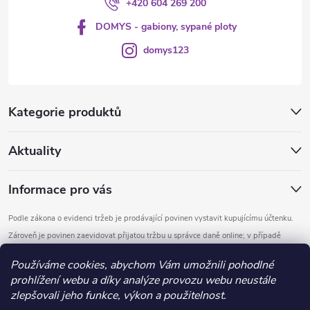
+420 604 269 200
DOMYS - gabiony, sypané ploty
domys123
Kategorie produktů
Aktuality
Informace pro vás
Podle zákona o evidenci tržeb je prodávající povinen vystavit kupujícímu účtenku.
Zároveň je povinen zaevidovat přijatou tržbu u správce daně online; v případě
technického výpadku pak nejpozději do 48 hodin.
Používáme cookies, abychom Vám umožnili pohodlné
prohlížení webu a díky analýze provozu webu neustále
Copyright 2026
DOMYS
. Všechna práva vyhrazena.
Upravit nastavení
zlepšovali jeho funkce, výkon a použitelnost.
cookies