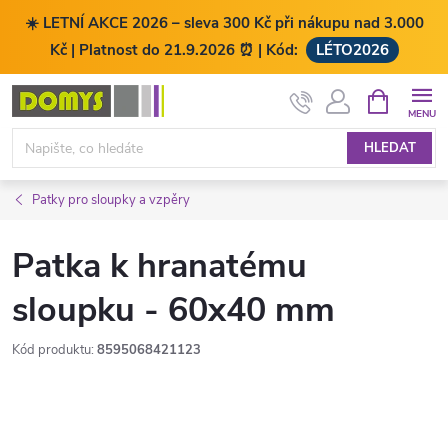
☀️ LETNÍ AKCE 2026 – sleva 300 Kč při nákupu nad 3.000
Kč | Platnost do 21.9.2026 ⏰ | Kód:
LÉTO2026
Přejít
NÁKUPNÍ
KOŠÍK
na
obsah
HLEDAT
Patky pro sloupky a vzpěry
Patka k hranatému
sloupku - 60x40 mm
Kód produktu:
8595068421123