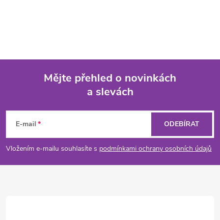
Mějte přehled o novinkách
a slevách
Z
á
E-mail
ODEBÍRAT
p
Vložením e-mailu souhlasíte s
podmínkami ochrany osobních údajů
a
t