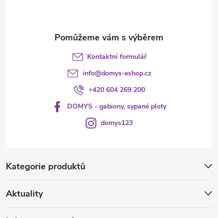
í
Kontaktní formulář
info
@
domys-eshop.cz
+420 604 269 200
DOMYS - gabiony, sypané ploty
domys123
Kategorie produktů
Aktuality