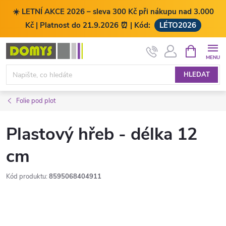
☀️ LETNÍ AKCE 2026 – sleva 300 Kč při nákupu nad 3.000
Kč | Platnost do 21.9.2026 ⏰ | Kód:
LÉTO2026
Přejít
NÁKUPNÍ
KOŠÍK
na
obsah
HLEDAT
Folie pod plot
Plastový hřeb - délka 12
cm
Kód produktu:
8595068404911