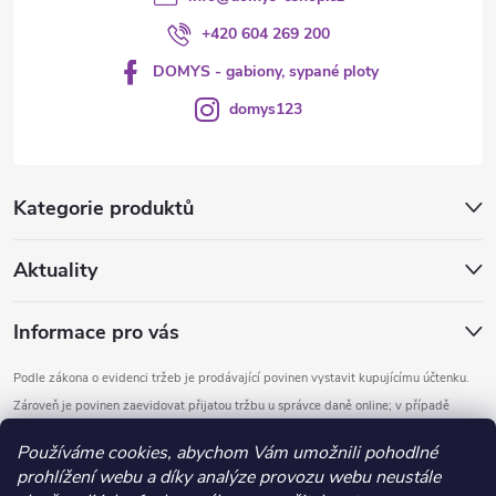
+420 604 269 200
DOMYS - gabiony, sypané ploty
domys123
Kategorie produktů
Aktuality
Informace pro vás
Podle zákona o evidenci tržeb je prodávající povinen vystavit kupujícímu účtenku.
Zároveň je povinen zaevidovat přijatou tržbu u správce daně online; v případě
technického výpadku pak nejpozději do 48 hodin.
Používáme cookies, abychom Vám umožnili pohodlné
prohlížení webu a díky analýze provozu webu neustále
Copyright 2026
DOMYS
. Všechna práva vyhrazena.
Upravit nastavení