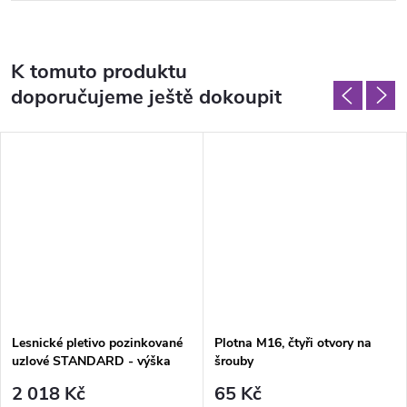
K tomuto produktu
doporučujeme ještě dokoupit
Lesnické pletivo pozinkované
Plotna M16, čtyři otvory na
uzlové STANDARD - výška
šrouby
200 cm, drátů 25, balení 50 m
2 018 Kč
65 Kč