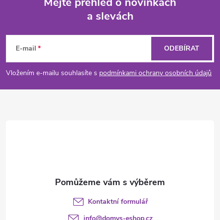
Mějte přehled o novinkách
a slevách
Z
á
E-mail
ODEBÍRAT
p
Vložením e-mailu souhlasíte s
podmínkami ochrany osobních údajů
a
t
í
Kontaktní formulář
info
@
domys-eshop.cz