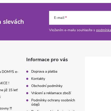
E-mail
a slevách
Vložením e-mailu souhlasíte s
podmínka
Informace pro vás
Doprava a platba
na DOMYS e-
Kontakty
KCE !
Obchodní podmínky
 již 15 let!
Vrácení a reklamace zboží
é
Podmínky ochrany osobních
údajů
ovny !!!