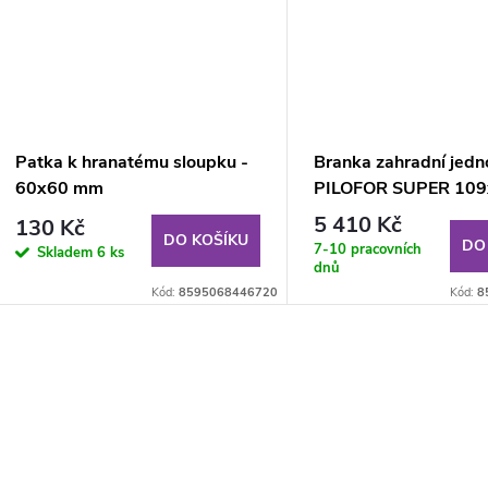
Patka k hranatému sloupku -
Branka zahradní jedn
60x60 mm
PILOFOR SUPER 109
antracit, ZN/PVC
5 410 Kč
130 Kč
DO KOŠÍKU
DO
7-10 pracovních
Skladem
6 ks
dnů
Kód:
8595068446720
Kód:
8