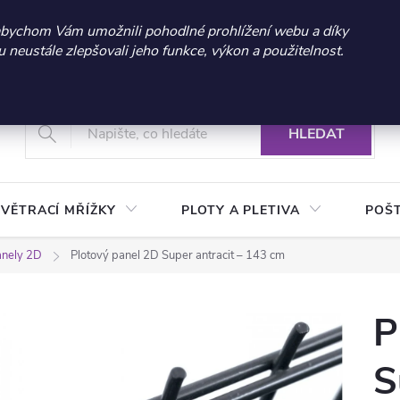
 sleva 300 Kč při nákupu nad 3.000 Kč | Platnost do 21.9.2026 
abychom Vám umožnili pohodlné prohlížení webu a díky
neustále zlepšovali jeho funkce, výkon a použitelnost.
+420 604 269 200
Vrácení a reklamace zboží
Podmínky ochrany osobních údajů
Real
HLEDAT
VĚTRACÍ MŘÍŽKY
PLOTY A PLETIVA
POŠ
anely 2D
Plotový panel 2D Super antracit – 143 cm
P
S