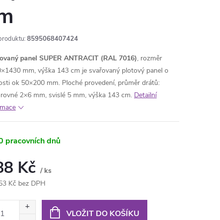
m
produktu:
8595068407424
řovaný panel SUPER ANTRACIT (RAL 7016)
, rozměr
×1430 mm, výška 143 cm je svařovaný plotový panel o
kosti ok 50×200 mm. Ploché provedení, průměr drátů:
rovné 2×6 mm, svislé 5 mm, výška 143 cm.
Detailní
rmace
0 pracovních dnů
88 Kč
/ ks
53 Kč bez DPH
ná
:
VLOŽIT DO KOŠÍKU