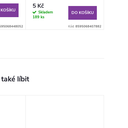
SUPER STRONG
5 Kč
 KOŠÍKU
Skladem
DO KOŠÍKU
189 ks
595068448052
Kód:
8595068407882