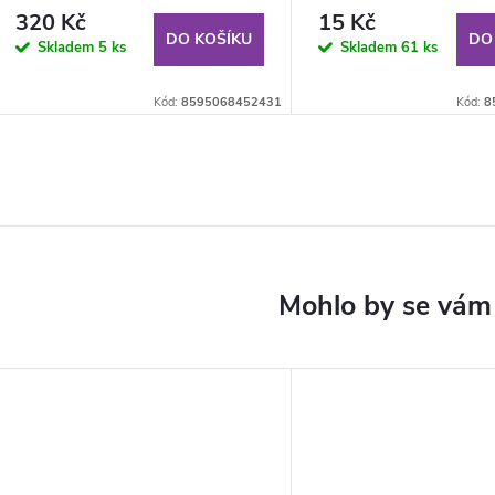
320 Kč
15 Kč
DO KOŠÍKU
DO
Skladem
5 ks
Skladem
61 ks
Kód:
8595068452431
Kód:
8