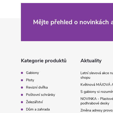
Z
Mějte přehled o novinkách
á
p
a
Kategorie produktů
Aktuality
t
Gabiony
Letní slevová akce 
shopu
Ploty
í
Květnová MÁJOVÁ A
Revizní dvířka
S gabiony si rozumíme
Poštovní schránky
NOVINKA - Plastov
Železářství
podhrabové desky
Dům a zahrada
Změna adresy provoz