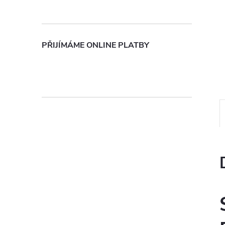
n
e
PŘIJÍMÁME ONLINE PLATBY
l