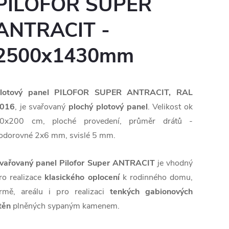
PILOFOR SUPER
ANTRACIT -
2500x1430mm
lotový panel PILOFOR SUPER ANTRACIT, RAL
016
, je svařovaný
plochý plotový panel
. Velikost ok
0x200 cm, ploché provedení, průměr drátů -
odorovné 2x6 mm, svislé 5 mm.
vařovaný panel Pilofor Super ANTRACIT
je vhodný
ro realizace
klasického oplocení
k rodinného domu,
irmě, areálu i pro realizaci
tenkých gabionových
těn
plněných sypaným kamenem.