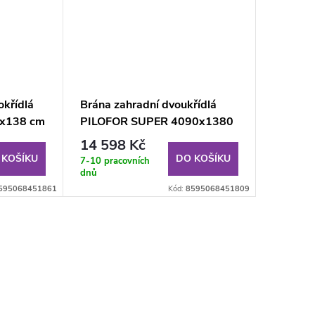
okřídlá
Brána zahradní dvoukřídlá
x138 cm
PILOFOR SUPER 4090x1380
mm antracit, ZN/PVC
14 598 Kč
 KOŠÍKU
DO KOŠÍKU
7-10 pracovních
dnů
595068451861
Kód:
8595068451809