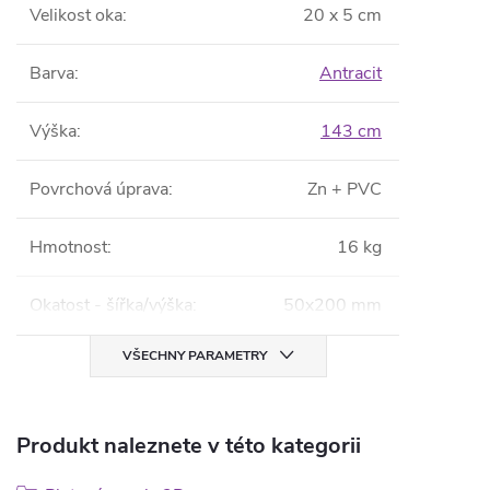
Velikost oka
:
20 x 5 cm
Barva
:
Antracit
Výška
:
143 cm
Povrchová úprava
:
Zn + PVC
Hmotnost
:
16 kg
Okatost - šířka/výška
:
50x200 mm
VŠECHNY PARAMETRY
Produkt naleznete v této kategorii