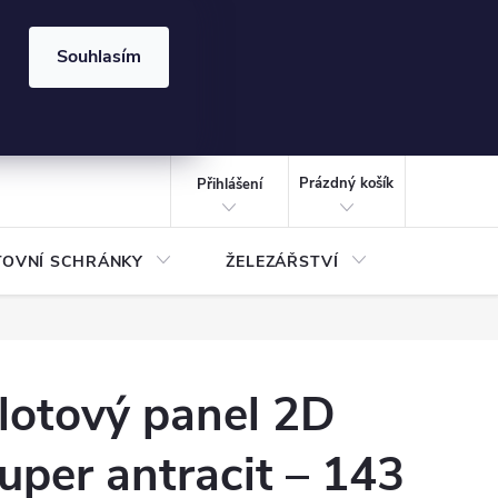
⏰ | Kód:
LÉTO2026
Souhlasím
izace gabionů - inspirujte se!
Kalkulačka gabionu 10x10 cm
CZK
NÁKUPNÍ
KOŠÍK
Prázdný košík
Přihlášení
TOVNÍ SCHRÁNKY
ŽELEZÁŘSTVÍ
TREZOR
lotový panel 2D
uper antracit – 143