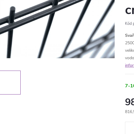
c
Kód 
Sva
2500
veli
vodo
info
7-1
9
816,
Měr
cena