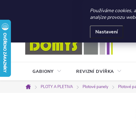
☀️ LETNÍ AKCE 2026 –
Používáme cookies, 
analýze provozu webu 
Přejít
Doprava a platba
Kontakty
Obchodní podmínky
na
Nastavení
obsah
GABIONY
REVIZNÍ DVÍŘKA
PLOTY A PLETIVA
Plotové panely
Plotové p
Domů
P
o