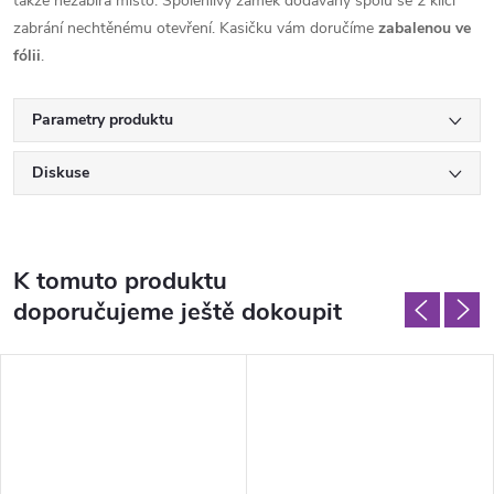
takže nezabírá místo. Spolehlivý zámek dodávaný spolu se 2 klíči
zabrání nechtěnému otevření. Kasičku vám doručíme
zabalenou ve
fólii
.
Parametry produktu
Diskuse
K tomuto produktu
doporučujeme ještě dokoupit