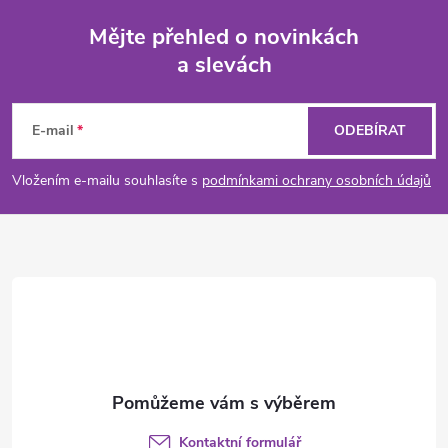
Mějte přehled o novinkách
a slevách
Z
á
E-mail
ODEBÍRAT
p
Vložením e-mailu souhlasíte s
podmínkami ochrany osobních údajů
a
t
í
Kontaktní formulář