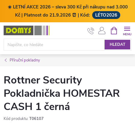
☀️ LETNÍ AKCE 2026 – sleva 300 Kč při nákupu nad 3.000
Kč | Platnost do 21.9.2026 ⏰ | Kód:
LÉTO2026
Přejít
NÁKUPNÍ
KOŠÍK
na
obsah
HLEDAT
Příruční pokladny
Rottner Security
Pokladnička HOMESTAR
CASH 1 černá
Kód produktu:
T06107