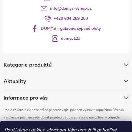
info
@
domys-eshop.cz
+420 604 269 200
DOMYS - gabiony, sypané ploty
domys123
Kategorie produktů
Aktuality
Informace pro vás
Podle zákona o evidenci tržeb je prodávající povinen vystavit kupujícímu účtenku.
Zároveň je povinen zaevidovat přijatou tržbu u správce daně online; v případě
technického výpadku pak nejpozději do 48 hodin.
Používáme cookies, abychom Vám umožnili pohodlné