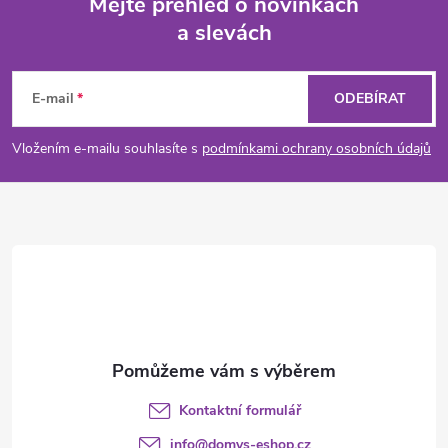
Mějte přehled o novinkách
a slevách
Z
á
E-mail
ODEBÍRAT
p
Vložením e-mailu souhlasíte s
podmínkami ochrany osobních údajů
a
t
í
Kontaktní formulář
info
@
domys-eshop.cz