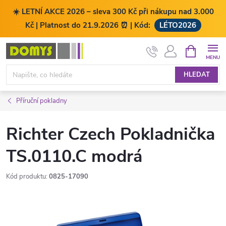
☀️ LETNÍ AKCE 2026 – sleva 300 Kč při nákupu nad 3.000
Kč | Platnost do 21.9.2026 ⏰ | Kód:
LÉTO2026
Přejít
NÁKUPNÍ
KOŠÍK
na
obsah
HLEDAT
Příruční pokladny
Richter Czech Pokladnička
TS.0110.C modrá
Kód produktu:
0825-17090