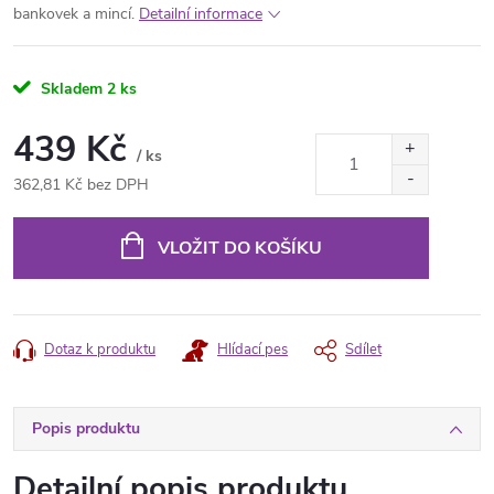
bankovek a mincí.
Detailní informace
Skladem
2 ks
439 Kč
/ ks
362,81 Kč bez DPH
Měrná
cena:
VLOŽIT DO KOŠÍKU
Dotaz k produktu
Hlídací pes
Sdílet
Popis produktu
Detailní popis produktu