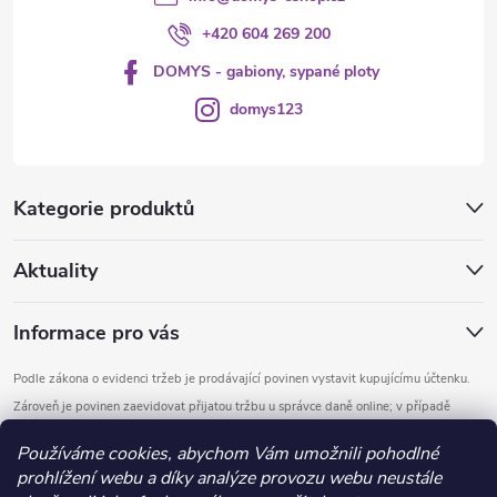
+420 604 269 200
DOMYS - gabiony, sypané ploty
domys123
Kategorie produktů
Aktuality
Informace pro vás
Podle zákona o evidenci tržeb je prodávající povinen vystavit kupujícímu účtenku.
Zároveň je povinen zaevidovat přijatou tržbu u správce daně online; v případě
technického výpadku pak nejpozději do 48 hodin.
Používáme cookies, abychom Vám umožnili pohodlné
prohlížení webu a díky analýze provozu webu neustále
Copyright 2026
DOMYS
. Všechna práva vyhrazena.
Upravit nastavení