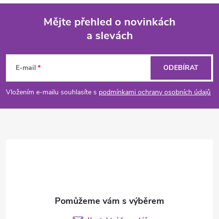
Mějte přehled o novinkách
a slevách
Z
á
E-mail
ODEBÍRAT
p
Vložením e-mailu souhlasíte s
podmínkami ochrany osobních údajů
a
t
í