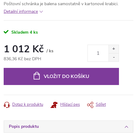
Poštovní schránka je balena samostatně v kartonové krabici.
Detailní informace
Skladem
4 ks
1 012 Kč
/ ks
836,36 Kč bez DPH
Měrná
cena:
VLOŽIT DO KOŠÍKU
Dotaz k produktu
Hlídací pes
Sdílet
Popis produktu