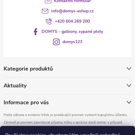
Kontaktní formulář
info
@
domys-eshop.cz
+420 604 269 200
DOMYS - gabiony, sypané ploty
domys123
Kategorie produktů
Aktuality
Informace pro vás
Podle zákona o evidenci tržeb je prodávající povinen vystavit kupujícímu účtenku.
Zároveň je povinen zaevidovat přijatou tržbu u správce daně online; v případě
technického výpadku pak nejpozději do 48 hodin.