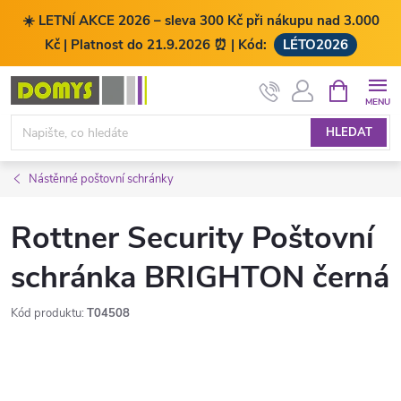
☀️ LETNÍ AKCE 2026 – sleva 300 Kč při nákupu nad 3.000
Kč | Platnost do 21.9.2026 ⏰ | Kód:
LÉTO2026
Přejít
NÁKUPNÍ
KOŠÍK
na
obsah
HLEDAT
Nástěnné poštovní schránky
Rottner Security Poštovní
schránka BRIGHTON černá
Kód produktu:
T04508