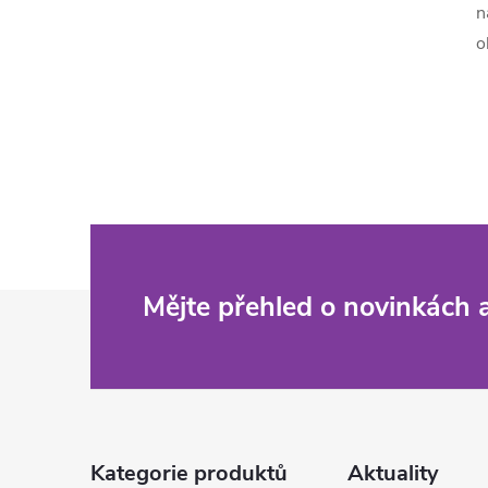
n
o
Z
Mějte přehled o novinkách
á
p
a
Kategorie produktů
Aktuality