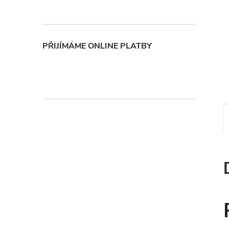
n
e
PŘIJÍMÁME ONLINE PLATBY
l