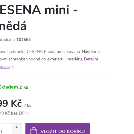
ESENA mini -
nědá
produktu:
T04563
ovní schránka CESENA hnědá pozinkovaná. Nástěnná
ovní schránka vhodná do exteriéru i interiéru.
Detailní
rmace
Skladem
2 ks
99 Kč
/ ks
40 Kč bez DPH
ná
:
VLOŽIT DO KOŠÍKU