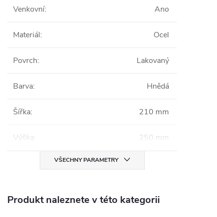
Venkovní
:
Ano
Materiál
:
Ocel
Povrch
:
Lakovaný
Barva
:
Hnědá
Šířka
:
210 mm
Výška
:
250 mm
VŠECHNY PARAMETRY
Produkt naleznete v této kategorii