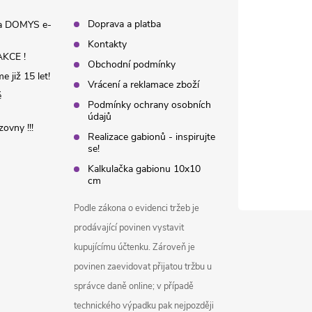
Doprava a platba
na DOMYS e-
Kontakty
KCE !
Obchodní podmínky
 již 15 let!
Vrácení a reklamace zboží
é
Podmínky ochrany osobních
údajů
ovny !!!
Realizace gabionů - inspirujte
se!
Kalkulačka gabionu 10x10
cm
Podle zákona o evidenci tržeb je
prodávající povinen vystavit
kupujícímu účtenku. Zároveň je
povinen zaevidovat přijatou tržbu u
správce daně online; v případě
technického výpadku pak nejpozději