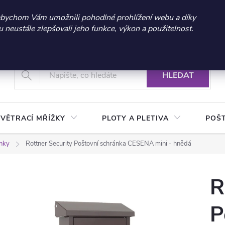
 sleva 300 Kč při nákupu nad 3.000 Kč | Platnost do 21.9.2026 
abychom Vám umožnili pohodlné prohlížení webu a díky
neustále zlepšovali jeho funkce, výkon a použitelnost.
+420 604 269 200
Vrácení a reklamace zboží
Podmínky ochrany osobních údajů
Real
HLEDAT
VĚTRACÍ MŘÍŽKY
PLOTY A PLETIVA
POŠ
ánky
Rottner Security Poštovní schránka CESENA mini - hnědá
R
P