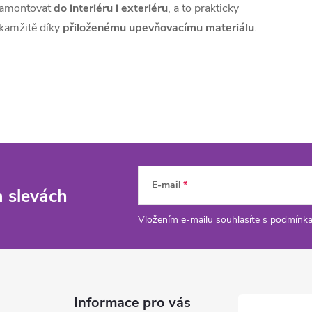
amontovat
do interiéru i exteriéru
, a to prakticky
kamžitě díky
přiloženému upevňovacímu materiálu
.
E-mail
a slevách
Vložením e-mailu souhlasíte s
podmínka
Informace pro vás