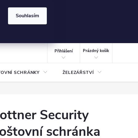
⏰ | Kód:
LÉTO2026
Souhlasím
izace gabionů - inspirujte se!
Kalkulačka gabionu 10x10 cm
CZK
NÁKUPNÍ
KOŠÍK
Prázdný košík
Přihlášení
TOVNÍ SCHRÁNKY
ŽELEZÁŘSTVÍ
TREZOR
ottner Security
oštovní schránka