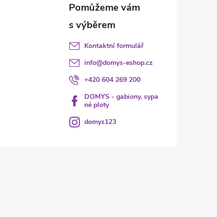
Kontaktní formulář
info
@
domys-eshop.cz
+420 604 269 200
DOMYS - gabiony, sypa
né ploty
domys123