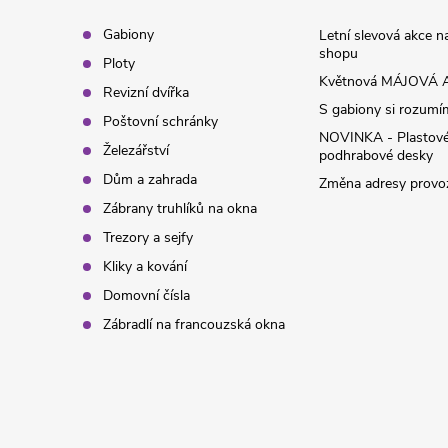
t
Gabiony
Letní slevová akce 
shopu
Ploty
í
Květnová MÁJOVÁ A
Revizní dvířka
S gabiony si rozumíme
Poštovní schránky
NOVINKA - Plastov
Železářství
podhrabové desky
Dům a zahrada
Změna adresy provoz
Zábrany truhlíků na okna
Trezory a sejfy
Kliky a kování
Domovní čísla
Zábradlí na francouzská okna