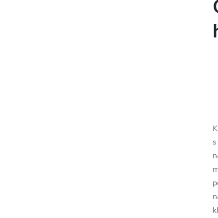
K
s
n
m
p
n
k