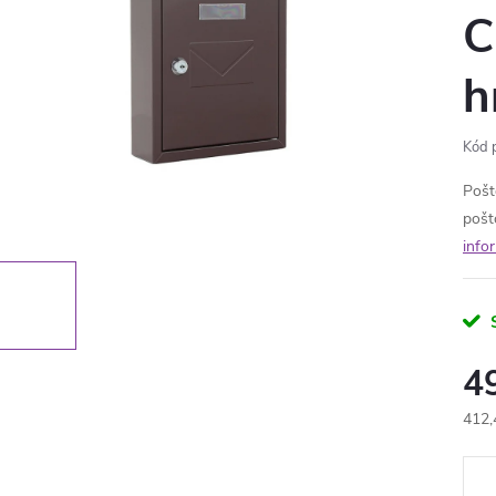
C
h
Kód 
Pošt
pošt
info
4
412,
Měr
cena