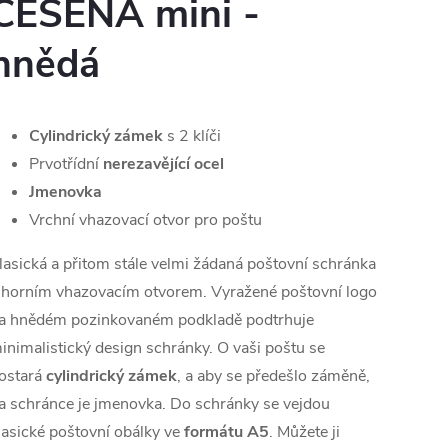
CESENA mini -
hnědá
Cylindrický zámek
s 2 klíči
Prvotřídní
nerezavějící ocel
Jmenovka
Vrchní vhazovací otvor pro poštu
lasická a přitom stále velmi žádaná poštovní schránka
 horním vhazovacím otvorem. Vyražené poštovní logo
a hnědém pozinkovaném podkladě podtrhuje
inimalistický design schránky. O vaši poštu se
ostará
cylindrický zámek
, a aby se předešlo záměně,
a schránce je jmenovka. Do schránky se vejdou
lasické poštovní obálky ve
formátu A5
. Můžete ji