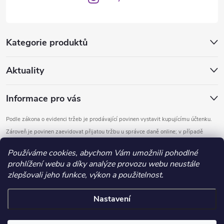
Kategorie produktů
Aktuality
Informace pro vás
Podle zákona o evidenci tržeb je prodávající povinen vystavit kupujícímu účtenku.
Zároveň je povinen zaevidovat přijatou tržbu u správce daně online; v případě
technického výpadku pak nejpozději do 48 hodin.
Používáme cookies, abychom Vám umožnili pohodlné
prohlížení webu a díky analýze provozu webu neustále
Copyright 2026
DOMYS
. Všechna práva vyhrazena.
Upravit nastavení
zlepšovali jeho funkce, výkon a použitelnost.
cookies
Nastavení
Vytvořil Shoptet