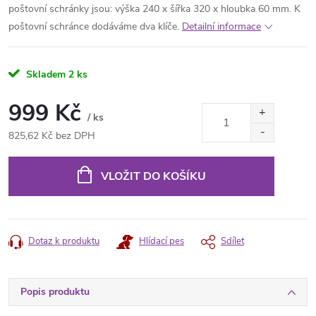
poštovní schránky jsou: výška 240 x šířka 320 x hloubka 60 mm. K
poštovní schránce dodáváme dva klíče.
Detailní informace
Skladem
2 ks
999 Kč
/ ks
825,62 Kč bez DPH
Měrná
cena:
VLOŽIT DO KOŠÍKU
Dotaz k produktu
Hlídací pes
Sdílet
Popis produktu