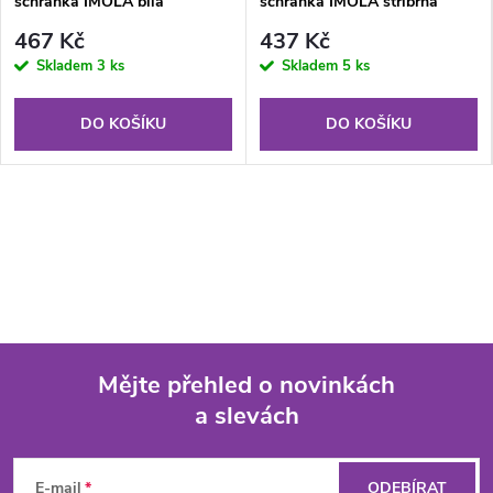
schránka IMOLA bílá
schránka IMOLA stříbrná
467 Kč
437 Kč
Skladem
3 ks
Skladem
5 ks
DO KOŠÍKU
DO KOŠÍKU
Mějte přehled o novinkách
a slevách
Z
á
E-mail
ODEBÍRAT