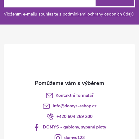
p
Vložením e-mailu souhlasíte s
podmínkami ochrany osobních údajů
a
t
í
Kontaktní formulář
info
@
domys-eshop.cz
+420 604 269 200
DOMYS - gabiony, sypané ploty
domys123