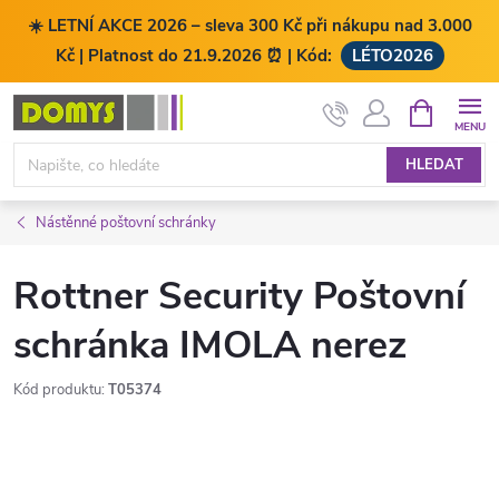
☀️ LETNÍ AKCE 2026 – sleva 300 Kč při nákupu nad 3.000
Kč | Platnost do 21.9.2026 ⏰ | Kód:
LÉTO2026
Přejít
NÁKUPNÍ
KOŠÍK
na
obsah
HLEDAT
Nástěnné poštovní schránky
Rottner Security Poštovní
schránka IMOLA nerez
Kód produktu:
T05374