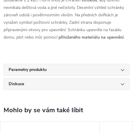
dodáváme s 2 klíči. Horní vhod je chráněn
stříškou
, aby dovnitř
nevnikala dešťová voda a jiné nečistoty. Decentní vzhled schránky
zároveň odolá i povětrnostním vlivům. Na předních dvířkách je
vyražen symbol poštovní schránky. Zadní strana disponuje
připravenými otvory pro upevnění. Schránku upevníte na fasádu
domu, plot nebo můr pomocí
přiloženého materiálu na upevnění
.
Parametry produktu
Diskuse