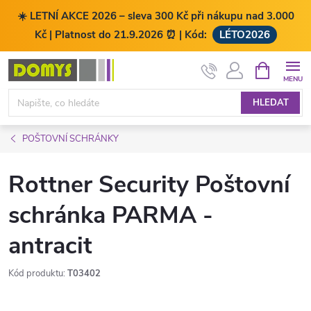
☀️ LETNÍ AKCE 2026 – sleva 300 Kč při nákupu nad 3.000
Kč | Platnost do 21.9.2026 ⏰ | Kód:
LÉTO2026
Přejít
NÁKUPNÍ
KOŠÍK
na
obsah
HLEDAT
POŠTOVNÍ SCHRÁNKY
Rottner Security Poštovní
schránka PARMA -
antracit
Kód produktu:
T03402