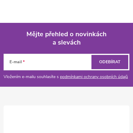
Mějte přehled o novinkách
a slevách
Z
á
E-mail
ODEBÍRAT
p
Vložením e-mailu souhlasíte s
podmínkami ochrany osobních údajů
a
t
í