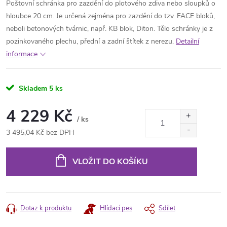
Poštovní schránka pro zazdění do plotového zdiva nebo sloupků o
hloubce 20 cm. Je určená zejména pro zazdění do tzv. FACE bloků,
neboli betonových tvárnic, např. KB blok, Diton. Tělo schránky je z
pozinkovaného plechu, přední a zadní štítek z nerezu.
Detailní
informace
Skladem
5 ks
4 229 Kč
/ ks
3 495,04 Kč bez DPH
Měrná
cena:
VLOŽIT DO KOŠÍKU
Dotaz k produktu
Hlídací pes
Sdílet