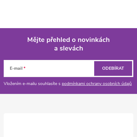
Mějte přehled o novinkách
a slevách
Z
á
E-mail
ODEBÍRAT
p
Vložením e-mailu souhlasíte s
podmínkami ochrany osobních údajů
a
t
í