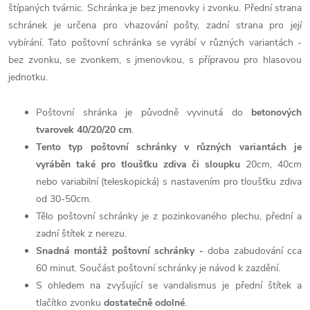
štípaných tvárnic. Schránka je bez jmenovky i zvonku. Přední strana
schránek je určena pro vhazování pošty, zadní strana pro její
vybírání. Tato poštovní schránka se vyrábí v různých variantách -
bez zvonku, se zvonkem, s jmenovkou, s přípravou pro hlasovou
jednotku.
Poštovní shránka je původně vyvinutá do
betonových
tvarovek 40/20/20 cm
.
Tento typ poštovní schránky v různých variantách je
vyráběn také pro tloušťku zdiva či sloupku
20cm, 40cm
nebo
variabilní (teleskopická) s nastavením pro tloušťku zdiva
od 30-50cm.
Tělo poštovní schránky je z pozinkovaného plechu, přední a
zadní štítek z nerezu.
Snadná montáž poštovní schránky -
doba zabudování
cca
60 minut. Součást poštovní schránky je návod k zazdění.
S ohledem na zvyšující se vandalismus je přední štítek a
tlačítko zvonku
dostatečně odolné
.