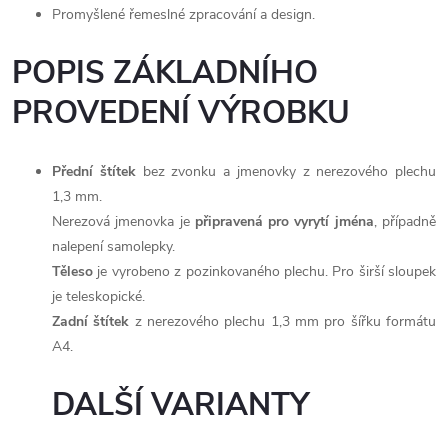
Promyšlené řemeslné zpracování a design.
POPIS ZÁKLADNÍHO
PROVEDENÍ VÝROBKU
Přední štítek
bez zvonku a jmenovky z nerezového plechu
1,3 mm.
Nerezová jmenovka je
připravená pro vyrytí jména
, případně
nalepení samolepky.
Těleso
je vyrobeno z pozinkovaného plechu. Pro širší sloupek
je teleskopické.
Zadní štítek
z nerezového plechu 1,3 mm pro šířku formátu
A4.
DALŠÍ VARIANTY