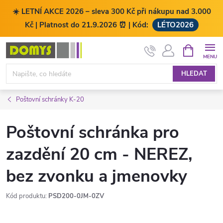
☀️ LETNÍ AKCE 2026 – sleva 300 Kč při nákupu nad 3.000
Kč | Platnost do 21.9.2026 ⏰ | Kód:
LÉTO2026
Přejít
NÁKUPNÍ
KOŠÍK
na
obsah
HLEDAT
Poštovní schránky K-20
Poštovní schránka pro
zazdění 20 cm - NEREZ,
bez zvonku a jmenovky
Kód produktu:
PSD200-0JM-0ZV