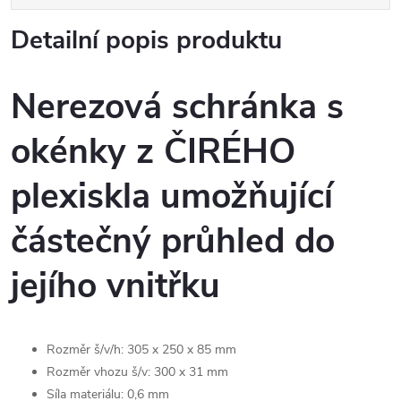
Detailní popis produktu
Nerezová schránka s
okénky z ČIRÉHO
plexiskla umožňující
částečný průhled do
jejího vnitřku
Rozměr š/v/h: 305 x 250 x 85 mm
Rozměr vhozu š/v: 300 x 31 mm
Síla materiálu: 0,6 mm