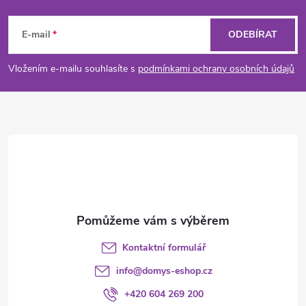
Z
á
E-mail
ODEBÍRAT
p
Vložením e-mailu souhlasíte s
podmínkami ochrany osobních údajů
a
t
í
Kontaktní formulář
info
@
domys-eshop.cz
+420 604 269 200