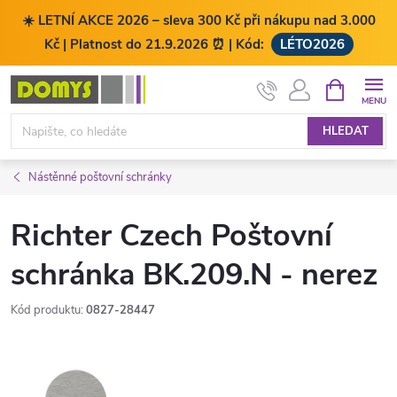
☀️ LETNÍ AKCE 2026 – sleva 300 Kč při nákupu nad 3.000
Kč | Platnost do 21.9.2026 ⏰ | Kód:
LÉTO2026
Přejít
NÁKUPNÍ
KOŠÍK
na
obsah
HLEDAT
Nástěnné poštovní schránky
Richter Czech Poštovní
schránka BK.209.N - nerez
Kód produktu:
0827-28447