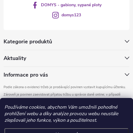
DOMYS - gabiony, sypané ploty
domys123
Kategorie produktů
Aktuality
Informace pro vás
Podle zákona o evidenci tržeb je prodávající povinen vystavit kupujícímu účtenku.
Zároveň je povinen zaevidovat přijatou tržbu u správce daně online; v případě
technického výpadku pak nejpozději do 48 hodin.
Používáme cookies, abychom Vám umožnili pohodlné
prohlížení webu a díky analýze provozu webu neustále
Copyright 2026
DOMYS
. Všechna práva vyhrazena.
Upravit nastavení
zlepšovali jeho funkce, výkon a použitelnost.
cookies