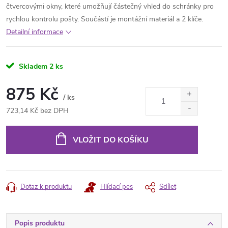
čtvercovými okny, které umožňují částečný vhled do schránky pro
rychlou kontrolu pošty. Součástí je montážní materiál a 2 klíče.
Detailní informace
Skladem
2 ks
875 Kč
/ ks
723,14 Kč bez DPH
Měrná
cena:
VLOŽIT DO KOŠÍKU
Dotaz k produktu
Hlídací pes
Sdílet
Popis produktu