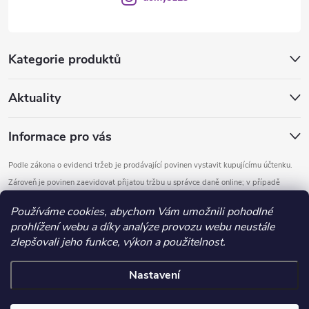
Kategorie produktů
Aktuality
Informace pro vás
Podle zákona o evidenci tržeb je prodávající povinen vystavit kupujícímu účtenku.
Zároveň je povinen zaevidovat přijatou tržbu u správce daně online; v případě
technického výpadku pak nejpozději do 48 hodin.
Používáme cookies, abychom Vám umožnili pohodlné
prohlížení webu a díky analýze provozu webu neustále
Copyright 2026
DOMYS
. Všechna práva vyhrazena.
Upravit nastavení
zlepšovali jeho funkce, výkon a použitelnost.
cookies
Nastavení
Vytvořil Shoptet