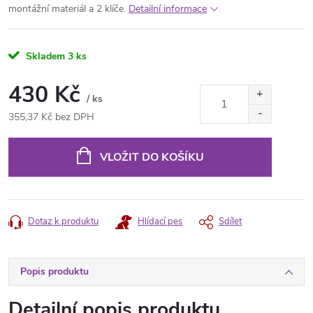
montážní materiál a 2 klíče.
Detailní informace
Skladem
3 ks
430 Kč
/ ks
355,37 Kč bez DPH
Měrná
cena:
VLOŽIT DO KOŠÍKU
Dotaz k produktu
Hlídací pes
Sdílet
Popis produktu
Detailní popis produktu