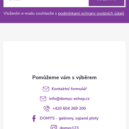
p
Vložením e-mailu souhlasíte s
podmínkami ochrany osobních údajů
a
t
í
Kontaktní formulář
info
@
domys-eshop.cz
+420 604 269 200
DOMYS - gabiony, sypané ploty
domys123