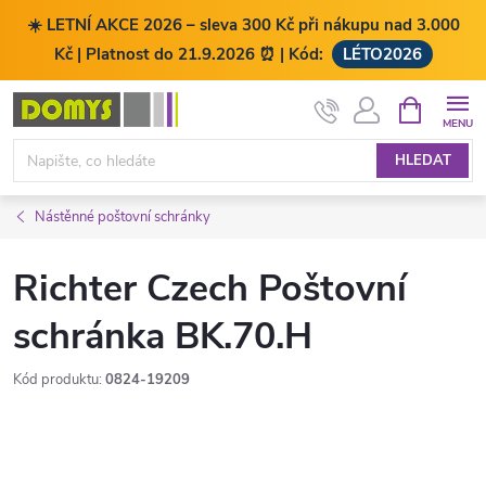
☀️ LETNÍ AKCE 2026 – sleva 300 Kč při nákupu nad 3.000
Kč | Platnost do 21.9.2026 ⏰ | Kód:
LÉTO2026
Přejít
NÁKUPNÍ
KOŠÍK
na
obsah
HLEDAT
Nástěnné poštovní schránky
Richter Czech Poštovní
schránka BK.70.H
Kód produktu:
0824-19209