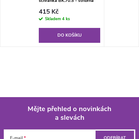
schránka BK.70.S - stříbrná
415 Kč
Skladem
4 ks
DO KOŠÍKU
Mějte přehled o novinkách
a slevách
Z
á
E-mail
ODEBÍRAT