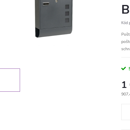
B
Kód 
Pošt
pošt
schr
1
907,
Měr
cena