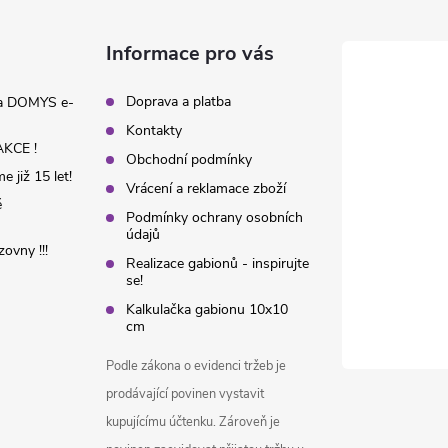
Informace pro vás
Doprava a platba
na DOMYS e-
Kontakty
KCE !
Obchodní podmínky
 již 15 let!
Vrácení a reklamace zboží
é
Podmínky ochrany osobních
údajů
ovny !!!
Realizace gabionů - inspirujte
se!
Kalkulačka gabionu 10x10
cm
Podle zákona o evidenci tržeb je
prodávající povinen vystavit
kupujícímu účtenku. Zároveň je