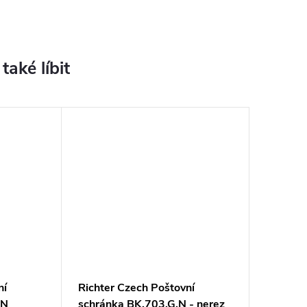
ní
Richter Czech Poštovní
.N
schránka BK.703.G.N - nerez