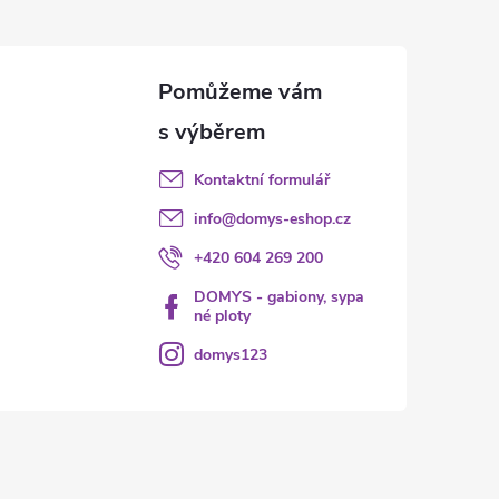
Kontaktní formulář
info
@
domys-eshop.cz
+420 604 269 200
DOMYS - gabiony, sypa
né ploty
domys123