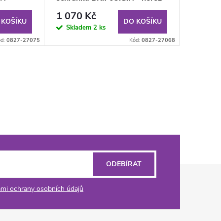
1 070 Kč
 KOŠÍKU
DO KOŠÍKU
Skladem
2 ks
ód:
0827-27075
Kód:
0827-27068
ODEBÍRAT
mi ochrany osobních údajů