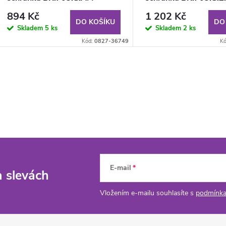
894 Kč
1 202 Kč
DO KOŠÍKU
DO
Skladem
5 ks
Skladem
2 ks
Kód:
0827-36749
K
E-mail
a slevách
Vložením e-mailu souhlasíte s
podmínka