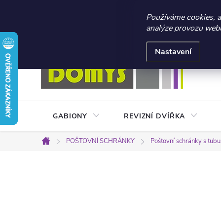
☀️ LETNÍ AKCE 2026 –
Používáme cookies, 
analýze provozu webu 
Přejít
Doprava a platba
Kontakty
Obchodní podmínky
na
Nastavení
obsah
GABIONY
REVIZNÍ DVÍŘKA
POŠTOVNÍ SCHRÁNKY
Poštovní schránky s tub
Domů
P
o