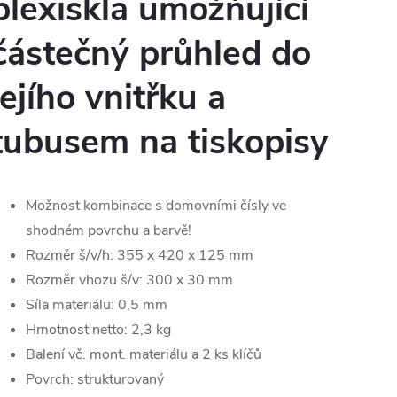
plexiskla umožňující
částečný průhled do
jejího vnitřku a
tubusem na tiskopisy
Možnost kombinace s domovními čísly ve
shodném povrchu a barvě!
Rozměr š/v/h: 355 x 420 x 125 mm
Rozměr vhozu š/v: 300 x 30 mm
Síla materiálu: 0,5 mm
Hmotnost netto: 2,3 kg
Balení vč. mont. materiálu a 2 ks klíčů
Povrch: strukturovaný