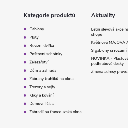
p
a
Kategorie produktů
Aktuality
t
Gabiony
Letní slevová akce 
shopu
Ploty
í
Květnová MÁJOVÁ A
Revizní dvířka
S gabiony si rozumíme
Poštovní schránky
NOVINKA - Plastov
Železářství
podhrabové desky
Dům a zahrada
Změna adresy provoz
Zábrany truhlíků na okna
Trezory a sejfy
Kliky a kování
Domovní čísla
Zábradlí na francouzská okna