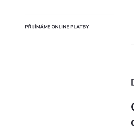
n
e
PŘIJÍMÁME ONLINE PLATBY
l