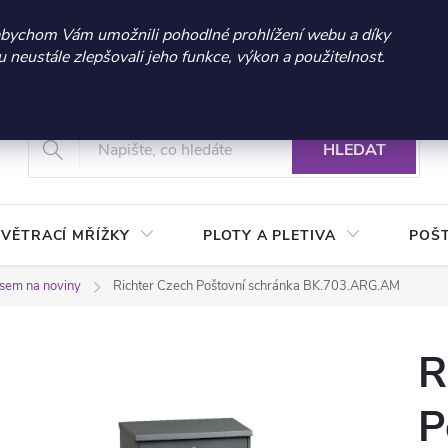
 sleva 300 Kč při nákupu nad 3.000 Kč | Platnost do 21.9.2026 
abychom Vám umožnili pohodlné prohlížení webu a díky
neustále zlepšovali jeho funkce, výkon a použitelnost.
+420 604 269 200
Vrácení a reklamace zboží
Podmínky ochrany osobních údajů
Real
HLEDAT
VĚTRACÍ MŘÍŽKY
PLOTY A PLETIVA
POŠ
usem na noviny
Richter Czech Poštovní schránka BK.703.ARG.AM
R
P