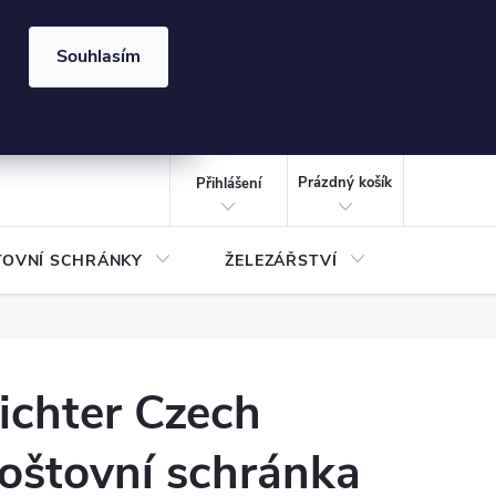
⏰ | Kód:
LÉTO2026
Souhlasím
izace gabionů - inspirujte se!
Kalkulačka gabionu 10x10 cm
CZK
NÁKUPNÍ
KOŠÍK
Prázdný košík
Přihlášení
TOVNÍ SCHRÁNKY
ŽELEZÁŘSTVÍ
TREZOR
ichter Czech
oštovní schránka