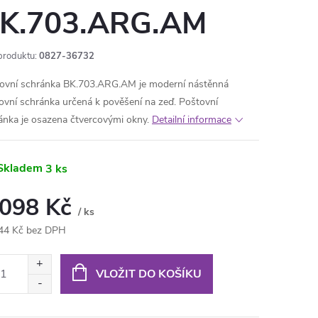
K.703.ARG.AM
produktu:
0827-36732
ovní schránka BK.703.ARG.AM je moderní nástěnná
ovní schránka určená k pověšení na zeď. Poštovní
ánka je osazena čtvercovými okny.
Detailní informace
Skladem
3 ks
 098 Kč
/ ks
44 Kč bez DPH
ná
:
VLOŽIT DO KOŠÍKU