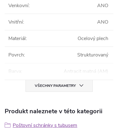
Venkovní
:
ANO
Vnitřní
:
ANO
Materiál
:
Ocelový plech
Povrch
:
Strukturovaný
Barva
:
Antracit matná (AM)
VŠECHNY PARAMETRY
Produkt naleznete v této kategorii
Poštovní schránky s tubusem