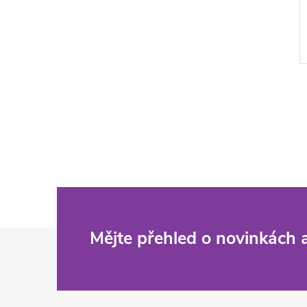
Z
Mějte přehled o novinkách
á