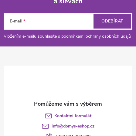
a slevách
Z
á
E-mail
ODEBÍRAT
p
Vložením e-mailu souhlasíte s
podmínkami ochrany osobních údajů
a
t
í
Kontaktní formulář
info
@
domys-eshop.cz