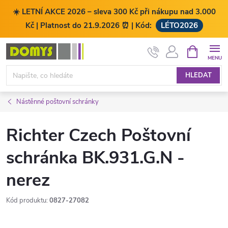
☀️ LETNÍ AKCE 2026 – sleva 300 Kč při nákupu nad 3.000
Kč | Platnost do 21.9.2026 ⏰ | Kód:
LÉTO2026
Přejít
NÁKUPNÍ
KOŠÍK
na
obsah
HLEDAT
Nástěnné poštovní schránky
Richter Czech Poštovní
schránka BK.931.G.N -
nerez
Kód produktu:
0827-27082