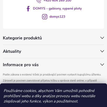
+420 604 269 200
DOMYS - gabiony, sypané ploty
domys123
Kategorie produktů
Aktuality
Informace pro vás
Podle zákona o evidenci tržeb je prodávající povinen vystavit kupujícímu účtenku.
Zároveň je povinen zaevidovat přijatou tržbu u správce daně online; v případě
technického výpadku pak nejpozději do 48 hodin.
Používáme cookies, abychom Vám umožnili pohodlné
prohlížení webu a díky analýze provozu webu neustále
Copyright 2026
DOMYS
. Všechna práva vyhrazena.
Upravit nastavení
zlepšovali jeho funkce, výkon a použitelnost.
cookies