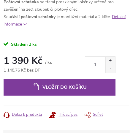
Poštovní schránka
se třemi prosklenými okénky určená pro
zavěšení na zeď, sloupek či plotový dílec.
Součástí
poštovní schránky
je montážní materiál a 2 klíče.
Detailní
informace
Skladem
2 ks
1 390 Kč
/ ks
1 148,76 Kč bez DPH
Měrná
cena:
VLOŽIT DO KOŠÍKU
Dotaz k produktu
Hlídací pes
Sdílet