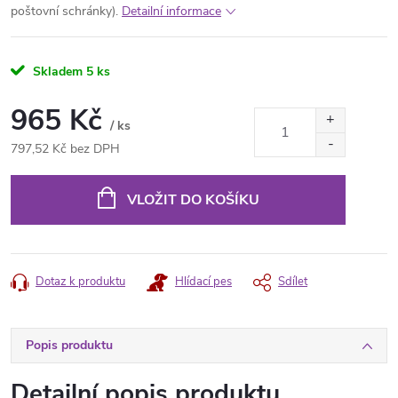
poštovní schránky)
.
Detailní informace
Skladem
5 ks
965 Kč
/ ks
797,52 Kč bez DPH
Měrná
cena:
VLOŽIT DO KOŠÍKU
Dotaz k produktu
Hlídací pes
Sdílet
Popis produktu
Detailní popis produktu