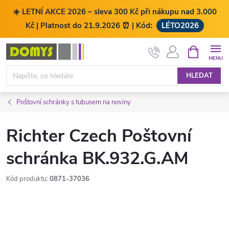
☀️ LETNÍ AKCE 2026 – sleva 300 Kč při nákupu nad 3.000
Kč | Platnost do 21.9.2026 ⏰ | Kód:
LÉTO2026
Přejít
NÁKUPNÍ
KOŠÍK
na
obsah
HLEDAT
Poštovní schránky s tubusem na noviny
Richter Czech Poštovní
schránka BK.932.G.AM
Kód produktu:
0871-37036