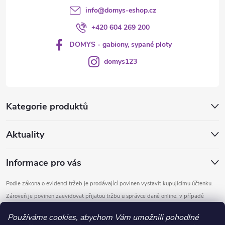
info
@
domys-eshop.cz
+420 604 269 200
DOMYS - gabiony, sypané ploty
domys123
Kategorie produktů
Aktuality
Informace pro vás
Podle zákona o evidenci tržeb je prodávající povinen vystavit kupujícímu účtenku.
Zároveň je povinen zaevidovat přijatou tržbu u správce daně online; v případě
technického výpadku pak nejpozději do 48 hodin.
Používáme cookies, abychom Vám umožnili pohodlné