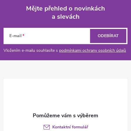
Mějte přehled o novinkách
a slevách
Z
á
E-mail
ODEBÍRAT
p
Vložením e-mailu souhlasíte s
podmínkami ochrany osobních údajů
a
t
í
Kontaktní formulář