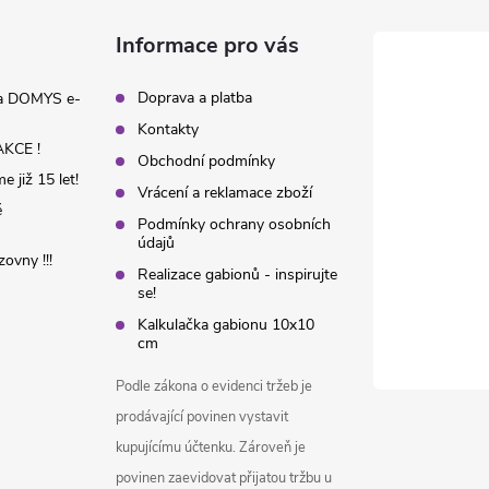
Informace pro vás
Doprava a platba
na DOMYS e-
Kontakty
KCE !
Obchodní podmínky
 již 15 let!
Vrácení a reklamace zboží
é
Podmínky ochrany osobních
údajů
ovny !!!
Realizace gabionů - inspirujte
se!
Kalkulačka gabionu 10x10
cm
Podle zákona o evidenci tržeb je
prodávající povinen vystavit
kupujícímu účtenku. Zároveň je
povinen zaevidovat přijatou tržbu u