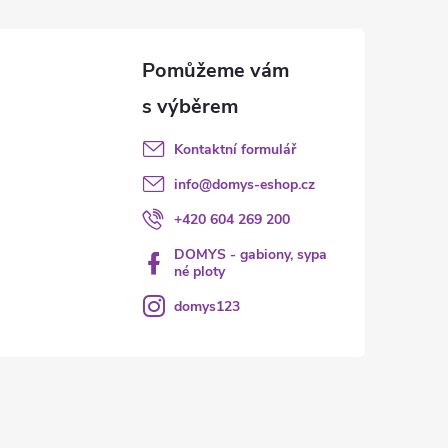
Kontaktní formulář
info
@
domys-eshop.cz
+420 604 269 200
DOMYS - gabiony, sypa
né ploty
domys123