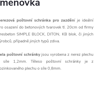
jmenovka
erezová poštovní schránka pro zazděn
í je ideální
ro osazení do betonových tvarovek tl. 20cm od firmy
resbeton SIMPLE BLOCK, DITON, KB blok, či jiných
ýrobců, případně jiných typů zdiva.
ela poštovní schránky
jsou vyrobena z nerez plechu
 síle 1,2mm. Těleso poštovní schránky je z
ozinkovaného plechu o síle 0,8mm.