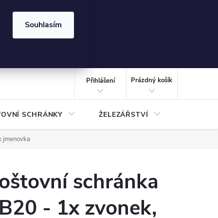
⏰ | Kód:
LÉTO2026
Souhlasím
izace gabionů - inspirujte se!
Kalkulačka gabionu 10x10 cm
CZK
NÁKUPNÍ
KOŠÍK
Prázdný košík
Přihlášení
TOVNÍ SCHRÁNKY
ŽELEZÁŘSTVÍ
TREZOR
x jmenovka
oštovní schránka
B20 - 1x zvonek,