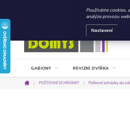
☀️ LETNÍ AKCE 2026 –
Používáme cookies, 
analýze provozu webu 
Přejít
Doprava a platba
Kontakty
Obchodní podmínky
na
Nastavení
obsah
GABIONY
REVIZNÍ DVÍŘKA
POŠTOVNÍ SCHRÁNKY
Poštovní schránky do zd
Domů
P
o