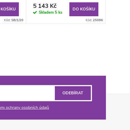
5 143 Kč
 KOŠÍKU
DO KOŠÍKU
Skladem
5 ks
Kód:
SB/1/20
Kód:
25086
ODEBÍRAT
mi ochrany osobních údajů