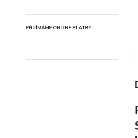
n
e
PŘIJÍMÁME ONLINE PLATBY
l