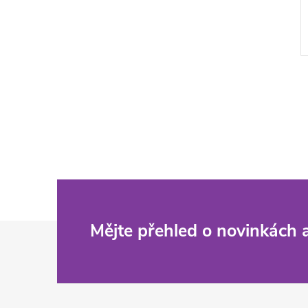
Z
Mějte přehled o novinkách
á
p