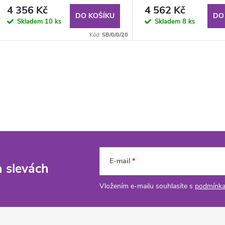
4 356 Kč
4 562 Kč
DO KOŠÍKU
DO
Skladem
10 ks
Skladem
8 ks
Kód:
SB/0/0/20
E-mail
a slevách
Vložením e-mailu souhlasíte s
podmínka