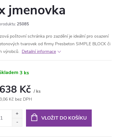
x jmenovka
produktu:
25085
zová poštovní schránka pro zazdění je ideální pro osazení
etonových tvarovek od firmy Presbeton SIMPLE BLOCK či
ch výrobců.
Detailní informace
Skladem
3 ks
 638 Kč
/ ks
3,06 Kč bez DPH
ná
:
VLOŽIT DO KOŠÍKU