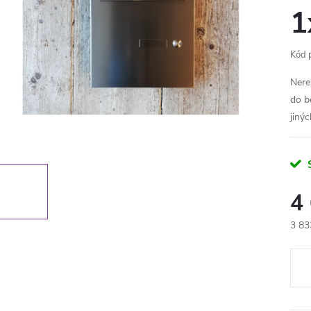
1
Kód 
Nere
do b
jiný
4
3 83
Měr
cena