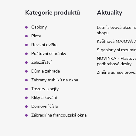
a
Kategorie produktů
Aktuality
t
Gabiony
Letní slevová akce 
shopu
Ploty
í
Květnová MÁJOVÁ A
Revizní dvířka
S gabiony si rozumíme
Poštovní schránky
NOVINKA - Plastov
Železářství
podhrabové desky
Dům a zahrada
Změna adresy provoz
Zábrany truhlíků na okna
Trezory a sejfy
Kliky a kování
Domovní čísla
Zábradlí na francouzská okna