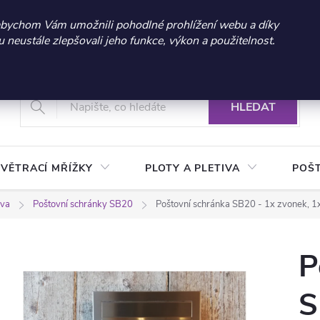
 sleva 300 Kč při nákupu nad 3.000 Kč | Platnost do 21.9.2026 
abychom Vám umožnili pohodlné prohlížení webu a díky
neustále zlepšovali jeho funkce, výkon a použitelnost.
+420 604 269 200
Vrácení a reklamace zboží
Podmínky ochrany osobních údajů
Real
HLEDAT
VĚTRACÍ MŘÍŽKY
PLOTY A PLETIVA
POŠ
iva
Poštovní schránky SB20
Poštovní schránka SB20 - 1x zvonek, 1
P
S