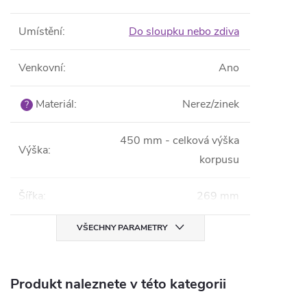
Umístění
:
Do sloupku nebo zdiva
Venkovní
:
Ano
Materiál
:
Nerez/zinek
?
450 mm - celková výška
Výška
:
korpusu
Šířka
:
269 mm
VŠECHNY PARAMETRY
Produkt naleznete v této kategorii