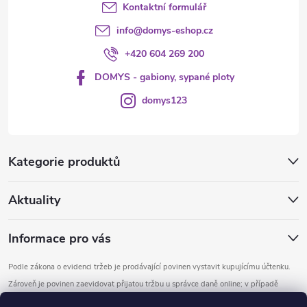
Kontaktní formulář
info
@
domys-eshop.cz
+420 604 269 200
DOMYS - gabiony, sypané ploty
domys123
Kategorie produktů
Aktuality
Informace pro vás
Podle zákona o evidenci tržeb je prodávající povinen vystavit kupujícímu účtenku.
Zároveň je povinen zaevidovat přijatou tržbu u správce daně online; v případě
technického výpadku pak nejpozději do 48 hodin.