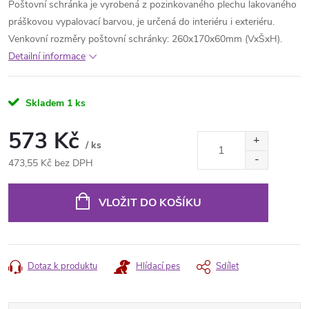
Poštovní schránka je vyrobená z pozinkovaného plechu lakovaného
práškovou vypalovací barvou, je určená do interiéru i exteriéru.
Venkovní rozměry poštovní schránky: 260x170x60mm (VxŠxH).
Detailní informace
Skladem
1 ks
573 Kč
/ ks
473,55 Kč bez DPH
Měrná
cena:
VLOŽIT DO KOŠÍKU
Dotaz k produktu
Hlídací pes
Sdílet