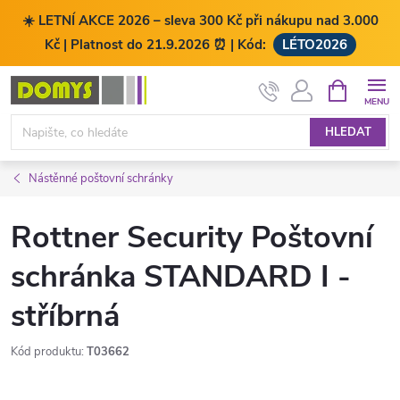
☀️ LETNÍ AKCE 2026 – sleva 300 Kč při nákupu nad 3.000
Kč | Platnost do 21.9.2026 ⏰ | Kód:
LÉTO2026
Přejít
NÁKUPNÍ
KOŠÍK
na
obsah
HLEDAT
Nástěnné poštovní schránky
Rottner Security Poštovní
schránka STANDARD I -
stříbrná
Kód produktu:
T03662