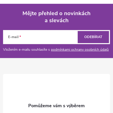
Mějte přehled o novinkách
a slevách
Z
á
E-mail
ODEBÍRAT
p
Vložením e-mailu souhlasíte s
podmínkami ochrany osobních údajů
a
t
í