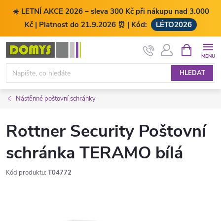
☀️ LETNÍ AKCE 2026 – sleva 300 Kč při nákupu nad 3.000
Kč | Platnost do 21.9.2026 ⏰ | Kód:
LÉTO2026
Přejít
NÁKUPNÍ
KOŠÍK
na
obsah
HLEDAT
Nástěnné poštovní schránky
Rottner Security Poštovní
schránka TERAMO bílá
Kód produktu:
T04772