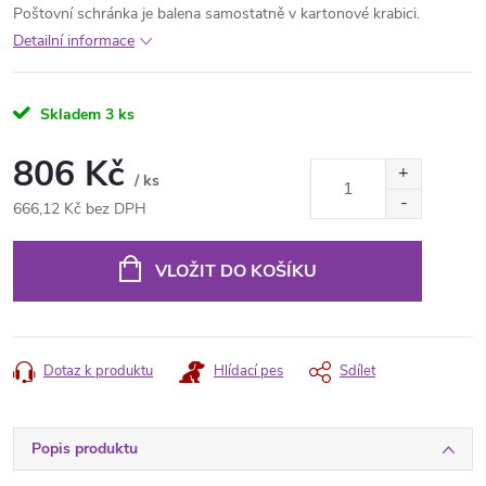
Poštovní schránka je balena samostatně v kartonové krabici.
Detailní informace
Skladem
3 ks
806 Kč
/ ks
666,12 Kč bez DPH
Měrná
cena:
VLOŽIT DO KOŠÍKU
Dotaz k produktu
Hlídací pes
Sdílet
Popis produktu