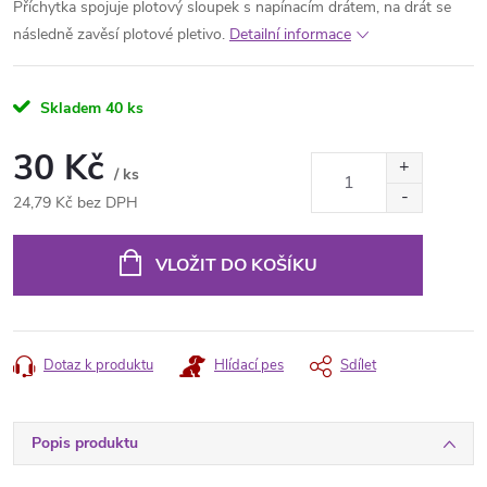
Příchytka spojuje plotový sloupek s napínacím drátem, na drát se
následně zavěsí plotové pletivo.
Detailní informace
Skladem
40 ks
30 Kč
/ ks
24,79 Kč bez DPH
Měrná
cena:
VLOŽIT DO KOŠÍKU
Dotaz k produktu
Hlídací pes
Sdílet
Popis produktu