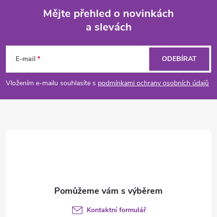
Mějte přehled o novinkách
a slevách
Z
á
E-mail
ODEBÍRAT
p
Vložením e-mailu souhlasíte s
podmínkami ochrany osobních údajů
a
t
í
Kontaktní formulář