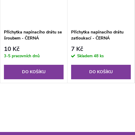
Příchytka napínacího drátu se
Příchytka napínacího drátu
šroubem - ČERNÁ
zatloukací - ČERNÁ
10 Kč
7 Kč
3-5 pracovních dnů
Skladem
48 ks
DO KOŠÍKU
DO KOŠÍKU