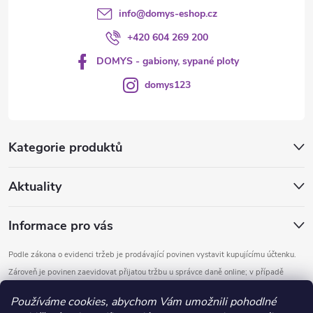
info
@
domys-eshop.cz
+420 604 269 200
DOMYS - gabiony, sypané ploty
domys123
Kategorie produktů
Aktuality
Informace pro vás
Podle zákona o evidenci tržeb je prodávající povinen vystavit kupujícímu účtenku.
Zároveň je povinen zaevidovat přijatou tržbu u správce daně online; v případě
technického výpadku pak nejpozději do 48 hodin.
Používáme cookies, abychom Vám umožnili pohodlné