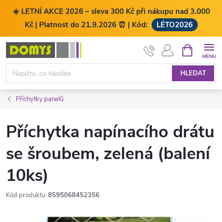
☀️ LETNÍ AKCE 2026 – sleva 300 Kč při nákupu nad 3.000
Kč | Platnost do 21.9.2026 ⏰ | Kód:
LÉTO2026
Přejít
NÁKUPNÍ
KOŠÍK
na
obsah
HLEDAT
Příchytky panelů
Příchytka napínacího drátu
se šroubem, zelená (balení
10ks)
Kód produktu:
8595068452356