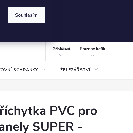
⏰ | Kód:
LÉTO2026
Souhlasím
izace gabionů - inspirujte se!
Kalkulačka gabionu 10x10 cm
CZK
NÁKUPNÍ
KOŠÍK
Prázdný košík
Přihlášení
TOVNÍ SCHRÁNKY
ŽELEZÁŘSTVÍ
TREZOR
říchytka PVC pro
anely SUPER -