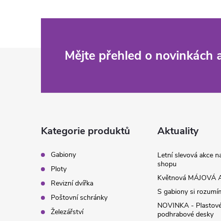
Z
Mějte přehled o novinkách
á
p
a
Kategorie produktů
Aktuality
t
Gabiony
Letní slevová akce 
shopu
Ploty
í
Květnová MÁJOVÁ A
Revizní dvířka
S gabiony si rozumíme
Poštovní schránky
NOVINKA - Plastov
Železářství
podhrabové desky