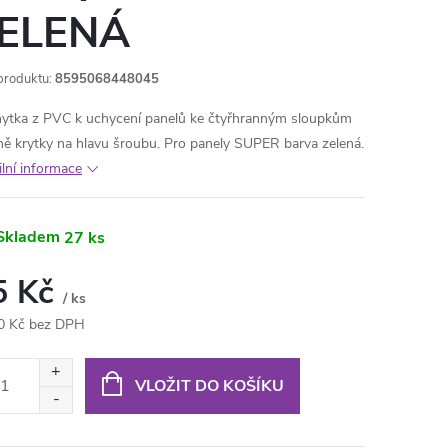
ELENÁ
produktu:
8595068448045
hytka z PVC k uchycení panelů ke čtyřhranným sloupkům
ně krytky na hlavu šroubu. Pro panely SUPER barva zelená.
ilní informace
Skladem
27 ks
5 Kč
/ ks
0 Kč bez DPH
ná
:
VLOŽIT DO KOŠÍKU