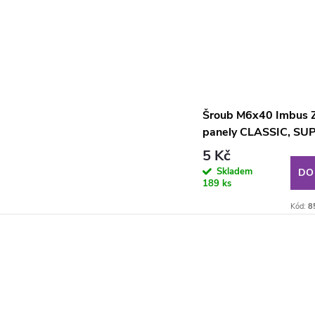
Šroub M6x40 Imbus Z
panely CLASSIC, SU
SUPER STRONG
5 Kč
Skladem
DO
189 ks
Kód:
8