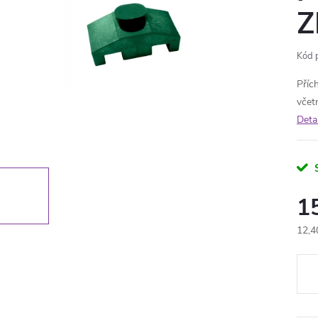
Z
Kód 
Příc
včet
Deta
1
12,4
Měr
cena