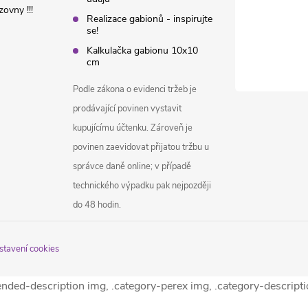
ovny !!!
Realizace gabionů - inspirujte
se!
Kalkulačka gabionu 10x10
cm
Podle zákona o evidenci tržeb je
prodávající povinen vystavit
kupujícímu účtenku. Zároveň je
povinen zaevidovat přijatou tržbu u
správce daně online; v případě
technického výpadku pak nejpozději
do 48 hodin.
stavení cookies
tended-description img, .category-perex img, .category-descript