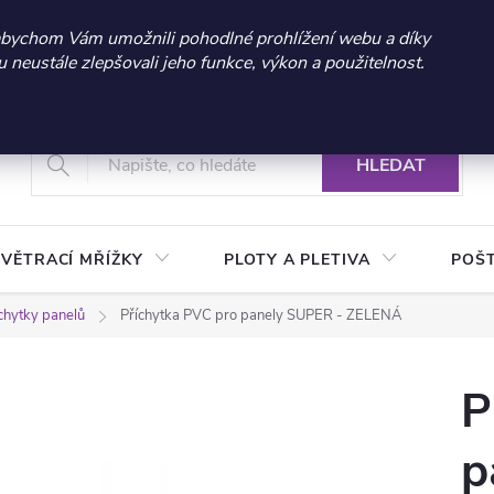
 sleva 300 Kč při nákupu nad 3.000 Kč | Platnost do 21.9.2026 
abychom Vám umožnili pohodlné prohlížení webu a díky
neustále zlepšovali jeho funkce, výkon a použitelnost.
+420 604 269 200
Vrácení a reklamace zboží
Podmínky ochrany osobních údajů
Real
HLEDAT
VĚTRACÍ MŘÍŽKY
PLOTY A PLETIVA
POŠ
chytky panelů
Příchytka PVC pro panely SUPER - ZELENÁ
P
p