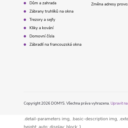
Dům a zahrada
Změna adresy provoz
Zábrany truhlíků na okna
Trezory a sejfy
Kliky a kování
Domovní čísla
Zábradlí na francouzská okna
Copyright 2026
DOMYS
. Všechna práva vyhrazena.
Upravit na
.detail-parameters img, .basic-description img, .ex
height: auto; display: block; }