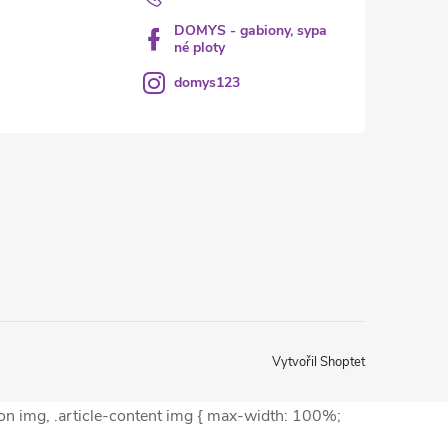
DOMYS - gabiony, sypa
né ploty
domys123
Vytvořil Shoptet
ion img, .article-content img { max-width: 100%;