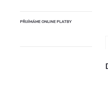
n
e
PŘIJÍMÁME ONLINE PLATBY
l