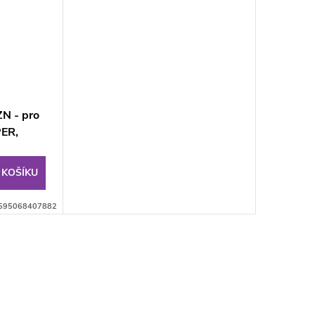
N - pro
PER,
 KOŠÍKU
595068407882