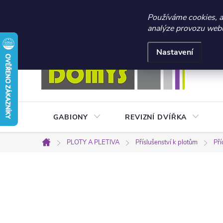
☀️ LETNÍ AKCE 2026 –
Používáme cookies, 
analýze provozu webu 
Přejít
Doprava a platba
Kontakty
Obchodní podmínky
na
Nastavení
obsah
GABIONY
REVIZNÍ DVÍŘKA
PLOTY A PLETIVA
Příslušenství k plotům
Pří
Domů
P
o