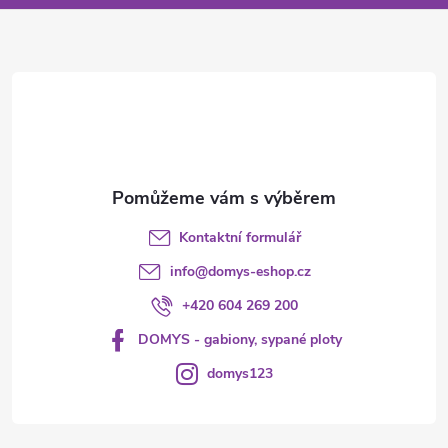
a
t
í
Kontaktní formulář
info
@
domys-eshop.cz
+420 604 269 200
DOMYS - gabiony, sypané ploty
domys123