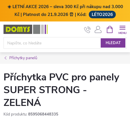
☀️ LETNÍ AKCE 2026 – sleva 300 Kč při nákupu nad 3.000
Kč | Platnost do 21.9.2026 ⏰ | Kód:
LÉTO2026
Přejít
NÁKUPNÍ
KOŠÍK
na
obsah
HLEDAT
Příchytky panelů
Příchytka PVC pro panely
SUPER STRONG -
ZELENÁ
Kód produktu:
8595068448335