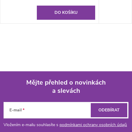
DO KOŠÍKU
Mějte přehled o novinkách
a slevách
Z
á
E-mail
ODEBÍRAT
p
Vložením e-mailu souhlasíte s
podmínkami ochrany osobních údajů